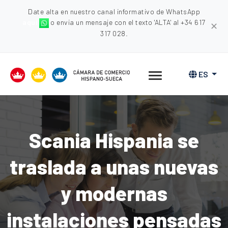
Date alta en nuestro canal informativo de WhatsApp
aquí
o envia un mensaje con el texto 'ALTA' al +34 617
✕
317 028.
ES
Scania Hispania se
traslada a unas nuevas
y modernas
instalaciones pensadas