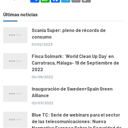
h
h
a
e
m
o
a
a
c
l
a
p
r
t
e
e
i
y
e
s
b
g
l
L
Últimas noticias
A
o
r
i
p
o
a
n
p
k
m
k
Scania Super: pleno de récords de
consumo
01/02/2023
Finca Solmark: `World Clean Up Day´ en
Carratraca, Málaga- 19 de Septiembre de
2022
04/09/2022
Inauguración de Sweden+Spain Green
Alliance
02/03/2022
Blue TC: Serie de webinars para el sector
de las telecomunicaciones: Nueva
Normativa Europea Sobre la Seguridad de