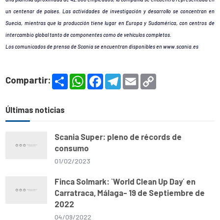
un centenar de países. Las actividades de investigación y desarrollo se concentran en
Suecia, mientras que la producción tiene lugar en Europa y Sudamérica, con centros de
intercambio global tanto de componentes como de vehículos completos.
Los comunicados de prensa de Scania se encuentran disponibles en www.scania.es
S
W
F
T
E
C
Compartir:
h
h
a
e
m
o
a
a
c
l
a
p
r
t
e
e
i
y
e
s
b
g
l
L
Últimas noticias
A
o
r
i
p
o
a
n
p
k
m
k
Scania Super: pleno de récords de
consumo
01/02/2023
Finca Solmark: `World Clean Up Day´ en
Carratraca, Málaga- 19 de Septiembre de
2022
04/09/2022