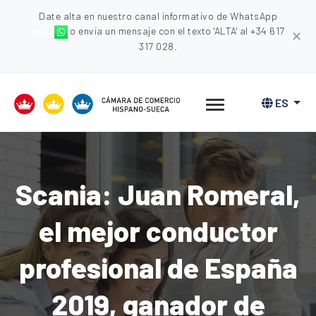
Date alta en nuestro canal informativo de WhatsApp
aquí
o envia un mensaje con el texto 'ALTA' al +34 617
✕
317 028.
ES
Scania: Juan Romeral,
el mejor conductor
profesional de España
2019, ganador de