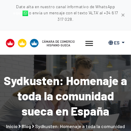
Date alta en nuestro canal informativo de WhatsApp
aquí
o envia un mensaje con el texto 'ALTA' al +34 617
✕
317 028.
ES
Sydkusten: Homenaje a
toda la comunidad
sueca en España
Inicio
Blog
Sydkusten: Homenaje a toda la comunidad