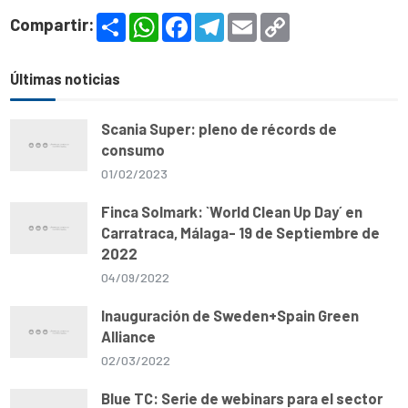
S
W
F
T
E
C
Compartir:
h
h
a
e
m
o
a
a
c
l
a
p
r
t
e
e
i
y
e
s
b
g
l
L
Últimas noticias
A
o
r
i
p
o
a
n
p
k
m
k
Scania Super: pleno de récords de
consumo
01/02/2023
Finca Solmark: `World Clean Up Day´ en
Carratraca, Málaga- 19 de Septiembre de
2022
04/09/2022
Inauguración de Sweden+Spain Green
Alliance
02/03/2022
Blue TC: Serie de webinars para el sector