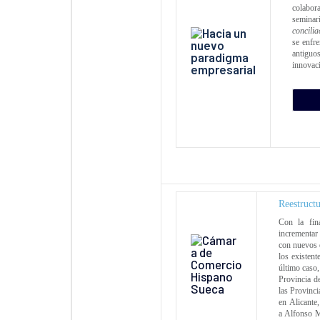
colabo
semina
concilia
se enfre
antiguo
innovaci
Reestruct
Con la fin
incrementar 
con nuevos d
los existent
último caso
Provincia d
las Provinci
en Alicante
a Alfonso M