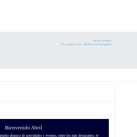
Läs på svenska
¿No puedes verlo?
Ábrelo en tu navegador
Bienvenido Abril
mplio abanico de actividades y eventos, entre los más destacados, el