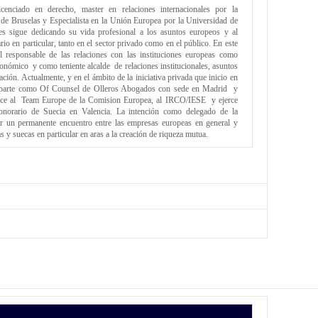
licenciado en derecho, master en relaciones internacionales por la
e de Bruselas y Especialista en la Unión Europea por la Universidad de
es sigue dedicando su vida profesional a los asuntos europeos y al
io en particular, tanto en el sector privado como en el público. En este
l responsable de las relaciones con las instituciones europeas como
onómico y como teniente alcalde de relaciones institucionales, asuntos
ción. Actualmente, y en el ámbito de la iniciativa privada que inicio en
 parte como Of Counsel de Olleros Abogados con sede en Madrid y
nece al Team Europe de la Comision Europea, al IRCO/IESE y ejerce
orario de Suecia en Valencia. La intención como delegado de la
r un permanente encuentro entre las empresas europeas en general y
as y suecas en particular en aras a la creación de riqueza mutua.