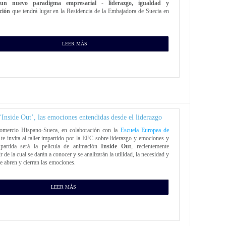
un nuevo paradigma empresarial - liderazgo, igualdad y
ación
que tendrá lugar en la Residencia de la Embajadora de Suecia en
LEER MÁS
Inside Out’, las emociones entendidas desde el liderazgo
mercio Hispano-Sueca, en colaboración con la
Escuela Europea de
te invita al taller impartido por la EEC sobre liderazgo y emociones y
partida será la película de animación
Inside Out
, recientemente
ir de la cual se darán a conocer y se analizarán la utilidad, la necesidad y
e abren y cierran las emociones.
LEER MÁS