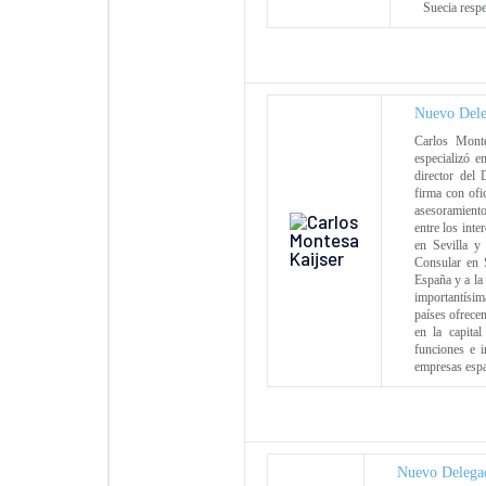
Suecia respe
Nuevo Dele
Carlos Mont
especializó e
director del
firma con ofi
asesoramiento
entre los inte
en Sevilla y
Consular en S
España y a la
importantísim
países ofrecen
en la capita
funciones e i
empresas espa
Nuevo Delegad