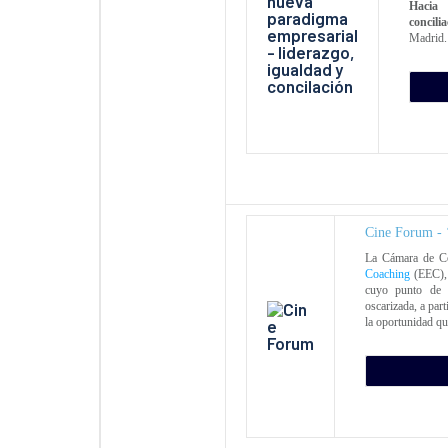
Hacia 
concili
Madrid.
Cine Forum - ‘
La Cámara de Co
Coaching
(EEC), 
cuyo punto de 
oscarizada, a part
la oportunidad qu