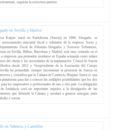
ctivamente, seguirán la estructura anterior.
gado en Sevilla y Huelva
esa Kaijser nació en Karlskrona (Suecia) en 1966. Abogado, se
n asesoramiento mercantil fiscal y tributario de la empresa. Socio y
 Departamento Fiscal de Abbantia Abogados y Asesores Tributarios,
cinas en Sevilla, Bilbao, Barcelona y Madrid, está muy centrado en el
 a empresas que pretenden instalarse en España actuando como enlace
reses del cliente y las necesidades de la implantación. Cónsul de Suecia
 Huelva desde 2012 y Vicepresidente de la Asociación del Cuerpo
evilla ha pretendido siempre incrementar la presencia de Suecia en
 inversa y considera que la Cámara de Comercio Hispano Sueca es una
a plataforma para dar a conocer las múltiples posibilidades que los dos
 para los empresarios y profesionales de uno y otro país. La delegación
l de Andalucía será un importante impulso a la divulgación de las
ntereses que defiende la Cámara y ayudará a generar sinergias entre
ñolas y suecas.
o en Valencia y Castellón