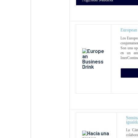
European 
Los Europea
conjuntame
Son una opo
en un amb
InterContine
Semina
iguald
La Cám
colabor