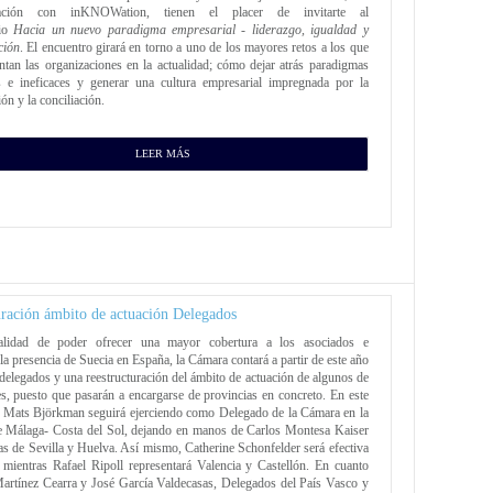
ración con inKNOWation, tienen el placer de invitarte al
rio
Hacia un nuevo paradigma empresarial - liderazgo, igualdad y
ción
. El encuentro girará en torno a uno de los mayores retos a los que
ntan las organizaciones en la actualidad; cómo dejar atrás paradigmas
s e ineficaces y generar una cultura empresarial impregnada por la
ón y la conciliación.
LEER MÁS
uración ámbito de actuación Delegados
alidad de poder ofrecer una mayor cobertura a los asociados e
la presencia de Suecia en España, la Cámara contará a partir de este año
elegados y una reestructuración del ámbito de actuación de algunos de
es, puesto que pasarán a encargarse de provincias en concreto. En este
, Mats Björkman seguirá ejerciendo como Delegado de la Cámara en la
e Málaga- Costa del Sol, dejando en manos de Carlos Montesa Kaiser
as de Sevilla y Huelva. Así mismo, Catherine Schonfelder será efectiva
, mientras Rafael Ripoll representará Valencia y Castellón. En cuanto
artínez Cearra y José García Valdecasas, Delegados del País Vasco y