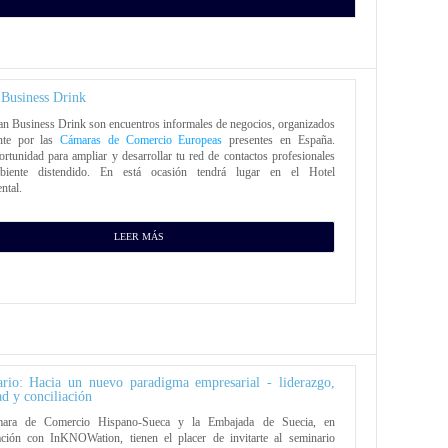
Business Drink
n Business Drink son encuentros informales de negocios, organizados
nte por las
Cámaras de Comercio Europeas
presentes en España.
rtunidad para ampliar y desarrollar tu red de contactos profesionales
iente distendido. En está ocasión tendrá lugar en el Hotel
ntal.
LEER MÁS
rio: Hacia un nuevo paradigma empresarial - liderazgo,
ad y conciliación
ara de Comercio Hispano-Sueca y la Embajada de Suecia, en
ación con InKNOWation, tienen el placer de invitarte al seminario