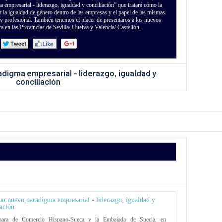
empresarial - liderazgo, igualdad y conciliación” que tratará cómo la
 la igualdad de género dentro de las empresas y el papel de las mismas
ar y profesional. También tenemos el placer de presentaros a los nuevos
 en las Provincias de Sevilla/ Huelva y Valencia/ Castellón.
un nuevo paradigma empresarial - liderazgo, igualdad y
iación
ara de Comercio Hispano-Sueca y la Embajada de Suecia, en