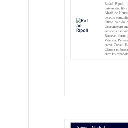
Rafael Ripoll, 
universidad libr
Alcalá de Henar
derecho comunitar
último ha sido e
viceconsejero aut
europeos e innova
Bruselas, forma
Valencia. Perte
como Cónsul Hon
Cámara es busca
entre las español
Agenda Madrid