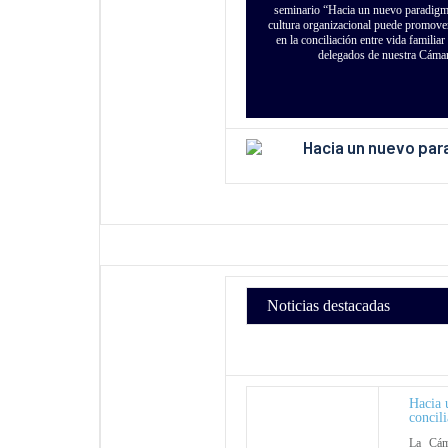
seminario “Hacia un nuevo paradigma 
cultura organizacional puede promover
en la conciliación entre vida famili
delegados de nuestra Cámara
Noticias destacadas
Hacia 
concil
La Cám