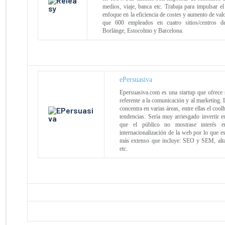
medios, viaje, banca etc. Trabaja para impulsar el
enfoque en la eficiencia de costes y aumento de valo
que 600 empleados en cuatro sitios/centros d
Borlänge, Estocolmo y Barcelona.
ePersuasiva
Epersuasiva.com es una startup que ofrece 
referente a la comunicación y al marketing.
concentra en varias áreas, entre ellas el coolh
tendencias. Sería muy arriesgado invertir 
que el público no mostrase interés e
internacionalización de la web por lo que es
más extenso que incluye: SEO y SEM, alta
etc.