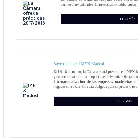
perfiles muy definidos. Imprescindible hablar sueco.
LEER MÁS
Save the date: IMEX Madrid
Del 9-10 de marzo, la Cámara estará presente en IMEX Mad
y comercio exterior más importante de España. Ofertarem
internacionalización de las empresas madrileñas
e i
negocio en Suecia. Una cita obligada para empresas que b
LEER MÁS