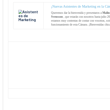
¡Nuevas Asistentes de Marketing en la C
Queremos dar la bienvenida y presentaros a
Malin
Svensson
, que estarán con nosotros hasta julio 2
estamos muy contentas de contar con vosotras, soi
funcionamiento de esta Cámara. ¡Bienvenidas chic