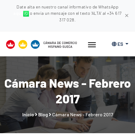
Date alta en nuestro canal informativo de WhatsApp
aquí
o envia un mensaje con el texto 'ALTA' al +34 617
✕
317 028.
ES
Cámara News - Febrero
2017
Inicio
Blog
Cámara News - Febrero 2017