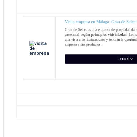
Visita empresa en Málaga: Gran de Select
Gran de Select es una empresa de propiedad da
artesanal según principios vitivinícolas
. Los 
una vista a las instalaciones y tendrán la oportu
empresa y sus productos.
LEER MÁS