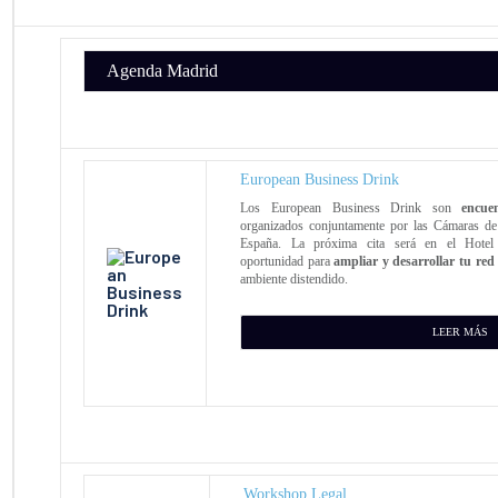
Agenda Madrid
European Business Drink
Los European Business Drink son
encue
organizados conjuntamente por las Cámaras d
España. La próxima cita será en el Hotel I
oportunidad para
ampliar y desarrollar tu red
ambiente distendido.
LEER MÁS
Workshop Legal