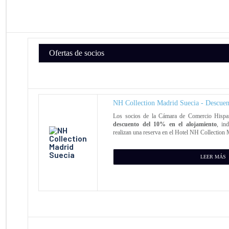
Ofertas de socios
NH Collection Madrid Suecia - Descuent
Los socios de la Cámara de Comercio Hispa
descuento del 10% en el alojamiento
, in
realizan una reserva en el Hotel NH Collection 
LEER MÁS