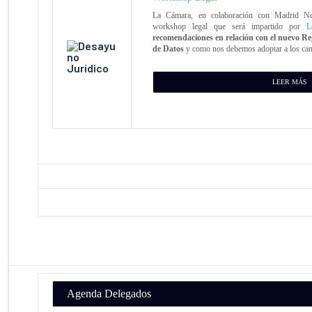
La Cámara, en colaboración con Madrid Ne
workshop legal que será impartido por
L
recomendaciones en relación con el nuevo
Re
de Datos
y como nos debemos adoptar a los ca
LEER MÁS
Agenda Delegados