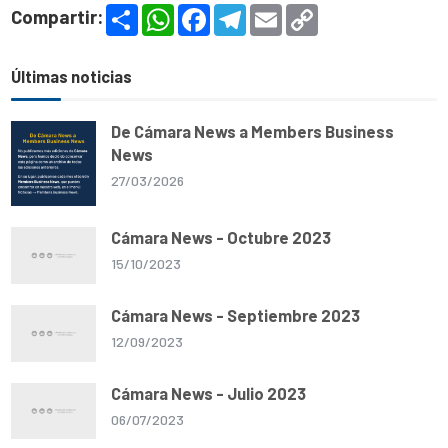
S
W
F
T
E
C
Compartir:
h
h
a
e
m
o
a
a
c
l
a
p
r
t
e
e
i
y
e
s
b
g
l
L
Últimas noticias
A
o
r
i
p
o
a
n
p
k
m
k
De Cámara News a Members Business
News
27/03/2026
Cámara News - Octubre 2023
15/10/2023
Cámara News - Septiembre 2023
12/09/2023
Cámara News - Julio 2023
06/07/2023