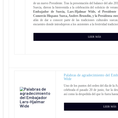
de un nuevo Presidente. Tras la presentación del balance del año 20
Suecia, dieron la bienvenida a la celebración del solsticio de veran
Embajador de Suecia, Lars-Hjalmar Wide, el Presidente
Comercio Hispano Sueca, Anders Brundin, y la Presidenta entr
afán de dar a conocer parte de las tradiciones culturales suecas
encuentro donde introdujeron a los asistentes a la festividad tradici
LEER MÁS
Palabras de agradecimiento del Em
Wide
Uno de los puntos del orden del día de la 
celebrada el pasado 20 de junio, fue la de
así como la despedida del que lo fuera hasta
LEER MÁS