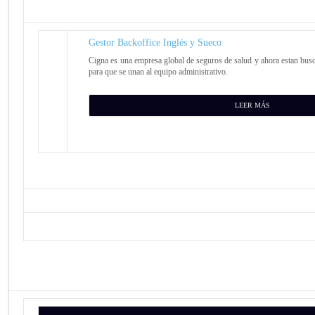
Gestor Backoffice Inglés y Sueco
Cigna es una empresa global de seguros de salud y ahora estan bus
para que se unan al equipo administrativo.
LEER MÁS