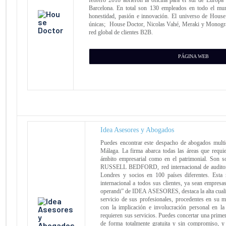
Barcelona. En total son 130 empleados en todo el mu
honestidad, pasión e innovación. El universo de House
únicas; House Doctor, Nicolas Vahé, Meraki y Monogra
red global de clientes B2B.
PÁGINA WEB
Idea Asesores y Abogados
Puedes encontrar este despacho de abogados multid
Málaga. La firma abarca todas las áreas que requie
ámbito empresarial como en el patrimonial. Son s
RUSSELL BEDFORD, red internacional de auditore
Londres y socios en 100 países diferentes. Esta 
internacional a todos sus clientes, ya sean empresa
operandi” de IDEA ASESORES, destaca la alta cualifi
servicio de sus profesionales, procedentes en su m
con la implicación e involucración personal en la 
requieren sus servicios. Puedes concertar una primera
de forma totalmente gratuita y sin compromiso, y