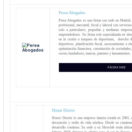
Perea Abogados
Perea Abogados es una firma con sede en Madrid, 
profesional, mercantil, fiscal y laboral con servici
solo a particulares, pequeñas y medianas empresa
emprendedores. Su firma está especializada en der
en la cesión o traspaso de deportistas, derecho d
deportivos, planificación fiscal, asesoramiento a c
optimización financiera, constitución de sociedades,
socios fundadores, marcas, patentes y lanzamientos.
PÁGINA WEB
House Doctor
House Doctor es una empresa danesa creada en 2001, 
decoración y estilo de vida nórdica. Desde su comienz
desarrollo continuo. Su sede y su Showlab están ubica
febrero 2018 abrieron la oficina para el sur de Europa 