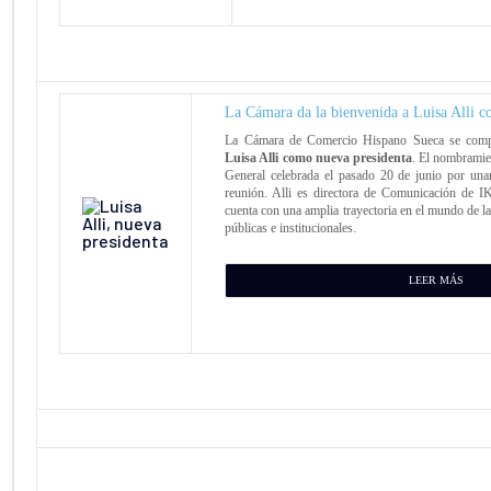
La Cámara da la bienvenida a Luisa Alli c
La Cámara de Comercio Hispano Sueca se comp
Luisa Alli como nueva presidenta
. El nombramie
General celebrada el pasado 20 de junio por unan
reunión. Alli es directora de Comunicación de
cuenta con una amplia trayectoria en el mundo de l
públicas e institucionales.
LEER MÁS