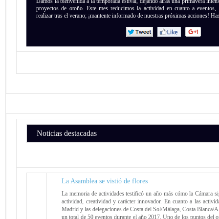
Damos la bienvenida a la temporada estival, dejando atrás una primavera intens
proyectos de otoño. Este mes reducimos la actividad en cuanto a eventos,
realizar tras el verano; ¡mantente informado de nuestras próximas acciones! Hast
Noticias destacadas
La Asamblea se vistió de flores
La memoria de actividades testificó un año más cómo la Cámara si
actividad, creatividad y carácter innovador. En cuanto a las activid
Madrid y las delegaciones de Costa del Sol/Málaga, Costa Blanca/Ali
un total de 50 eventos durante el año 2017. Uno de los puntos del o