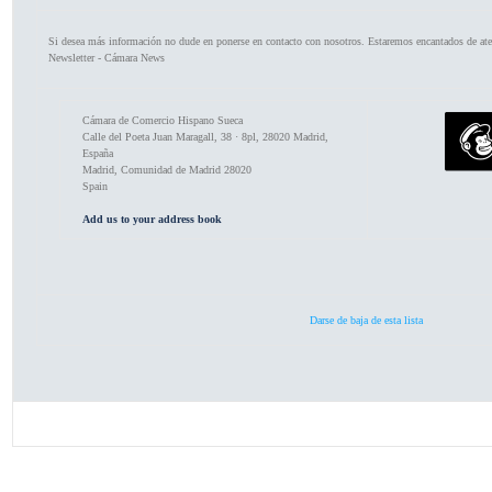
Si desea más información no dude en ponerse en contacto con nosotros. Estaremos encantados de ate
Newsletter - Cámara News
Cámara de Comercio Hispano Sueca
Calle del Poeta Juan Maragall, 38 · 8pl, 28020 Madrid,
España
Madrid
,
Comunidad de Madrid
28020
Spain
Add us to your address book
Darse de baja de esta lista