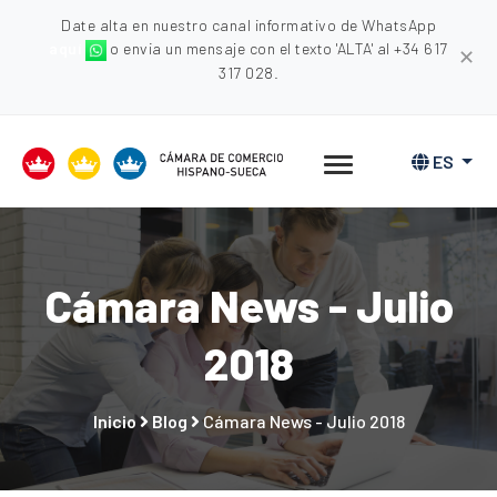
Date alta en nuestro canal informativo de WhatsApp
aquí
o envia un mensaje con el texto 'ALTA' al +34 617
✕
317 028.
ES
Cámara News - Julio
2018
Inicio
Blog
Cámara News - Julio 2018