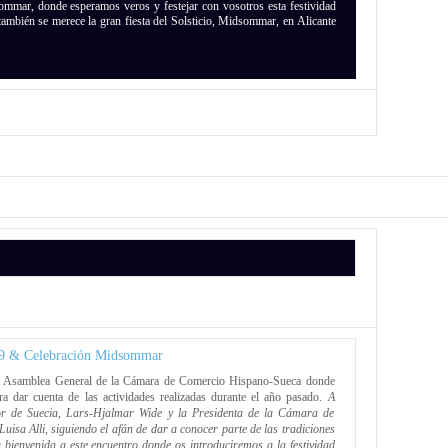
sommar, donde esperamos veros y festejar con vosotros esta festividad
también se merece la gran fiesta del Solsticio, Midsommar, en Alicante
9 & Celebración Midsommar
 la Asamblea General de la Cámara de Comercio Hispano-Sueca donde
ra dar cuenta de las actividades realizadas durante el año pasado.
A
or de Suecia, Lars-Hjalmar Wide y la Presidenta de la Cámara de
isa Alli, siguiendo el afán de dar a conocer parte de las tradiciones
a bienvenida a este encuentro donde os introduciremos a la festividad