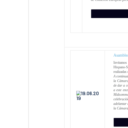
Asamblea
Invitamos
Hispano-Su
realizadas 
A continua
la Cámara 
de dar a c
a este enc
Midsommar
celebraci
adelantar 
la Cámara,