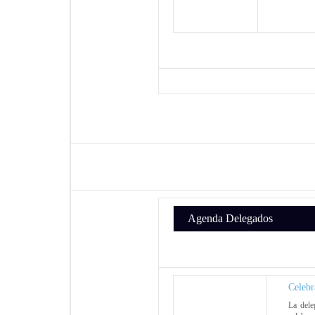
Agenda Delegados
Celebr
La dele