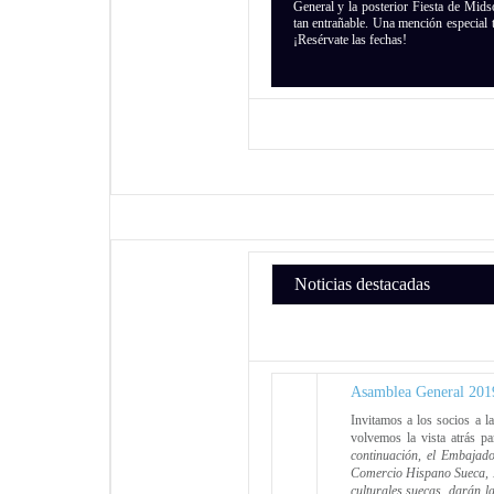
General y la posterior Fiesta de Mid
tan entrañable. Una mención especial 
¡Resérvate las fechas!
Noticias destacadas
Asamblea General 201
Invitamos a los socios a
volvemos la vista atrás pa
continuación, el Embajad
Comercio Hispano Sueca, Lu
culturales suecas, darán l