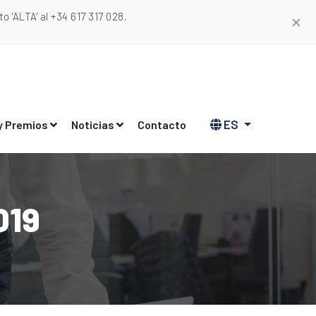
 'ALTA' al +34 617 317 028.
✕
ES
y Premios
Noticias
Contacto
019