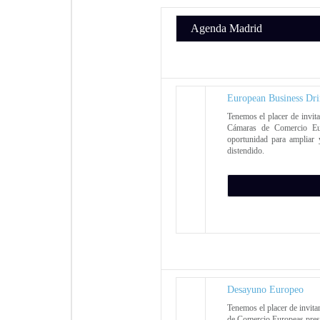
Agenda Madrid
European Business Dr
Tenemos el placer de invit
Cámaras de Comercio Eur
oportunidad para ampliar 
distendido.
Desayuno Europeo
Tenemos el placer de invit
de Comercio Europeas pres