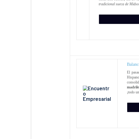
tradicional sueca de Mid
Balanc
El pas
Hispano
consol
madrile
¡todo un