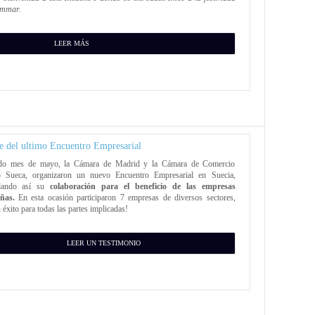
sommar.
LEER MÁS
e del ultimo Encuentro Empresarial
ado mes de mayo, la Cámara de Madrid y la Cámara de Comercio
 Sueca, organizaron un nuevo Encuentro Empresarial en Suecia,
idando así su
colaboración para el beneficio de las empresas
ñas.
En esta ocasión participaron 7 empresas de diversos sectores,
 éxito para todas las partes implicadas!
LEER UN TESTIMONIO