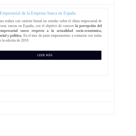
Empresarial de la Empresa Sueca en España
a realiza con carácter bienal un estudio sobre el clima empresarial de
resas suecas en España, con el objetivo de conocer
la percepción del
 empresarial sueco respecto a la actualidad socio-económica,
ial y política.
En el mes de junio empezaremos a contactar con todas
te la edición de 2019.
LEER MÁS