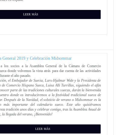
LEER MÁS
 General 2019 y Celebración Midsommar
 a los socios a la Asamblea General de la Cámara de Comercio
eca donde volvemos la vista atrás para dar cuenta de las actividades
durante el año pasado.
ción, el Embajador de Suecia, Lars-Hjalmar Wide y la Presidenta de
de Comercio Hispano Sueca, Luisa Alli Turrillas, siguiendo el afán
onocer parte de las tradiciones culturales suecas, darán la bienvenida
uentro donde os introduciremos a la festividad tradicional sueca de
. Después de la Navidad, el solsticio de verano o Midsommar es la
ón más importante del calendario sueco. Este año quisiéramos
esta tradición unos días y celebrar contigo, tras la Asamblea Anual de
 la llegada del verano, ¡Bienvenido!
LEER MÁS