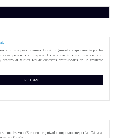
ink
aros a un European Business Drink, organizado conjuntamente por las
opeas presentes en España. Estos encuentros son una excelente
y desarrollar vuestra red de contactos profesionales en un ambiente
LEER MÁS
aros a un desayuno Europeo, organizado conjuntamente por las Cámaras
entes en España.