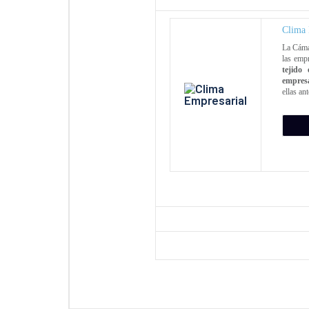
Clima 
La Cámar
las emp
tejido
empresar
ellas an