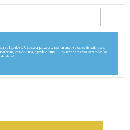
 con su impulso la Cámara organiza este mes un amplio abanico de actividades:
marketing, cata de vinos, agenda cultural.... una serie de eventos para todos los
calendario!