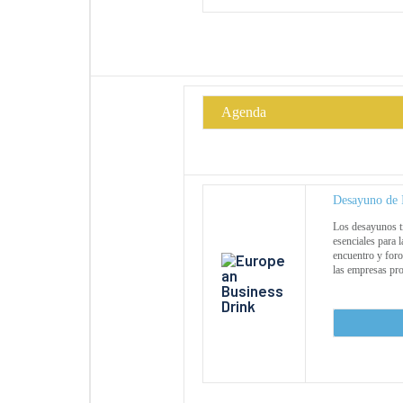
Agenda
Desayuno de 
Los desayunos ti
esenciales para l
encuentro y foro
las empresas pro