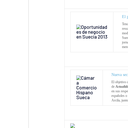
El 
Tend
resu
mode
Suec
jorn
ment
Nueva sec
El objetivo 
de
Actualid
en sus respe
españoles o 
Arcila, junt