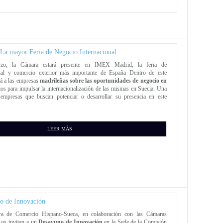
a mayor Feria de Negocio Internacional
zo, la Cámara estará presente en IMEX Madrid, la feria de
onal y comercio exterior más importante de España Dentro de este
rá a las empresas
madrileñas sobre las oportunidades de negocio en
ios para impulsar la internacionalización de las mismas en Suecia. Una
 empresas que buscan potenciar o desarrollar su presencia en este
LEER MÁS
o de Innovación
a de Comercio Hispano-Sueca, en colaboración con las Cámaras
 os invitan a un
Desayuno de Innovación
en la Sede de la Comisión