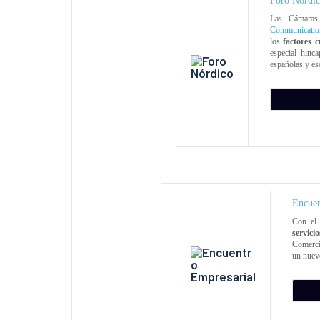
Foro Nórdic
Las Cámaras
Communicatio
los
factores 
especial hinca
españolas y es
Encuen
Con el 
servici
Comerci
un nuevo