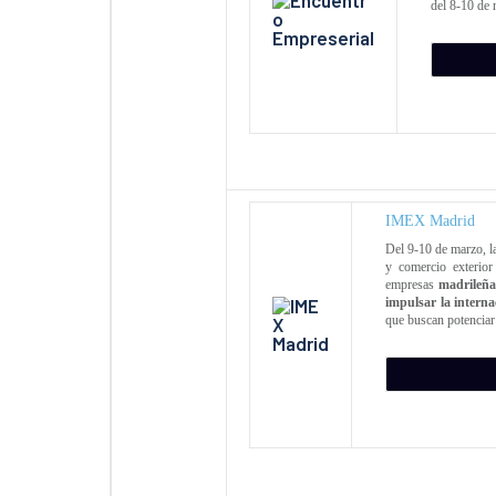
del 8-10 de 
IMEX Madrid
Del 9-10 de marzo, l
y comercio exterio
empresas
madrileña
impulsar la interna
que buscan potenciar 