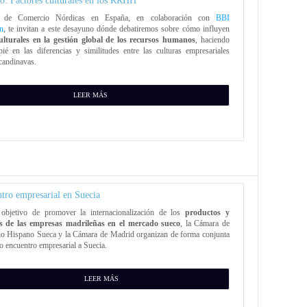
o: Factores culturales en los RRHH
 de Comercio Nórdicas en España, en colaboración con
BBI
n
, te invitan a este desayuno dónde debatiremos sobre cómo influyen
culturales en la gestión global de los recursos humanos
, haciendo
pié en las diferencias y similitudes entre las culturas empresariales
candinavas.
LEER MÁS
tro empresarial en Suecia
objetivo de promover la internacionalización de los
productos y
os de las empresas madrileñas en el mercado sueco
, la Cámara de
o Hispano Sueca y la Cámara de Madrid organizan de forma conjunta
 encuentro empresarial a Suecia.
LEER MÁS