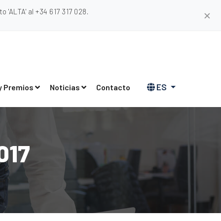
 'ALTA' al +34 617 317 028.
✕
ES
y Premios
Noticias
Contacto
017