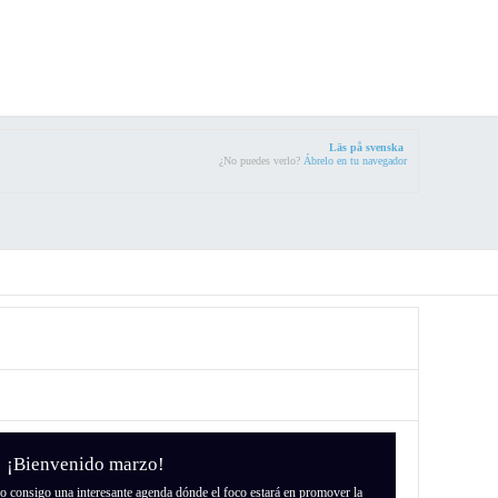
Läs på svenska
¿No puedes verlo?
Ábrelo en tu navegador
¡Bienvenido marzo!
do consigo una interesante agenda dónde el foco estará en promover la