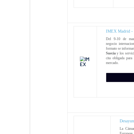
IMEX Madrid - L
Del 9-10 de mar
negocio internaci
formato se informa
Suecia
y los servic
cita obligada para
mercado.
Desayun
La Cámar
Europeas,