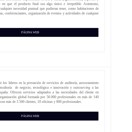
co en que el producto final sea algo único e irrepetible. Asimismo,
cualquier necesidad puntual que pudieran tener, como habitaciones de
ias, conferenciantes, organización de eventos y actividades de cualquier
PÁGINA WEB
e los líderes en la prestación de servicios de auditoría, asesoramiento
 consultoría de negocio, tecnológica e innovación y
outsourcing
a las
spaña. Ofrecen servicios adaptados a las necesidades del cliente en
 organización global formada por 56.000 profesionales en más de 140
con más de 3.500 clientes, 10 oficinas y 800 profesionales.
PÁGINA WEB