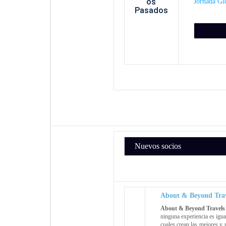
Jornada Gl
Nuevos socios
About & Beyond Trav
About & Beyond Travels
ninguna experiencia es igual
cuales crean las mejores y 