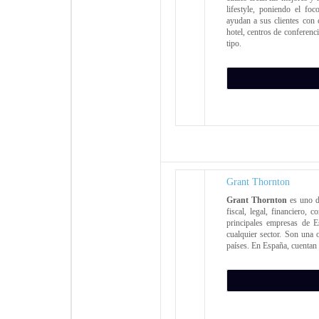
lifestyle, poniendo el fo
ayudan a sus clientes con 
hotel, centros de conferenc
tipo.
Grant Thornton
Grant Thornton
es uno d
fiscal, legal, financiero,
principales empresas de E
cualquier sector. Son una
países. En España, cuentan 