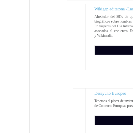
Wikigap editatona -Las
Alrededor del 80% de qu
biográficos sobre hombres 
En vísperas del Día Intern
asociados al encuentro E
y Wikimedia.
Desayuno Europeo
Tenemos el placer de invit
de Comercio Europeas pres