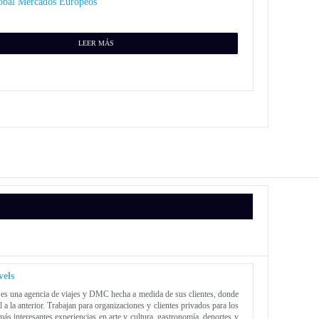
obal Mercados Europeos
LEER MÁS
els
es una agencia de viajes y DMC hecha a medida de sus clientes, donde
 a la anterior. Trabajan para organizaciones y clientes privados para los
más interesantes experiencias en arte y cultura, gastronomía, deportes y