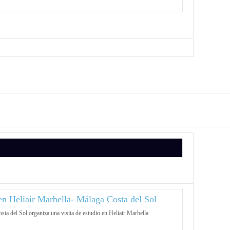
 en Heliair Marbella- Málaga Costa del Sol
ta del Sol organiza una visita de estudio en Heliair Marbella