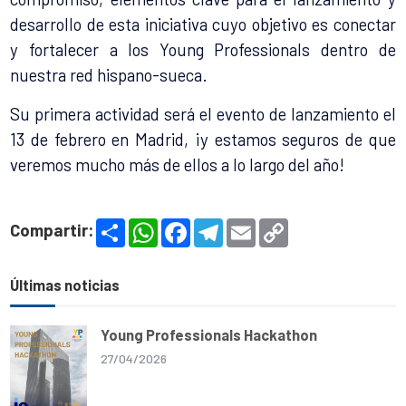
desarrollo de esta iniciativa cuyo objetivo es conectar
y fortalecer a los Young Professionals dentro de
nuestra red hispano-sueca.
Su primera actividad será el evento de lanzamiento el
13 de febrero en Madrid, ¡y estamos seguros de que
veremos mucho más de ellos a lo largo del año!
S
W
F
T
E
C
Compartir:
h
h
a
e
m
o
a
a
c
l
a
p
r
t
e
e
i
y
e
s
b
g
l
L
Últimas noticias
A
o
r
i
p
o
a
n
p
k
m
k
Young Professionals Hackathon
27/04/2026