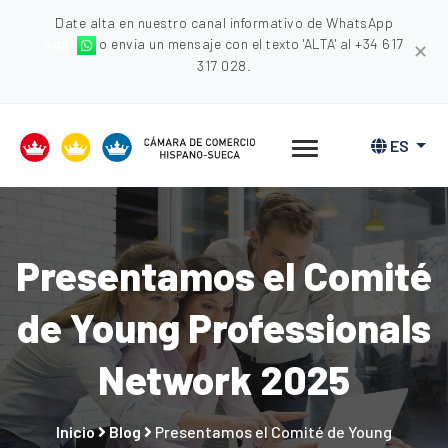
Date alta en nuestro canal informativo de WhatsApp
aquí
o envia un mensaje con el texto 'ALTA' al +34 617
✕
317 028.
ES
Presentamos el Comité
de Young Professionals
Network 2025
Inicio
Blog
Presentamos el Comité de Young