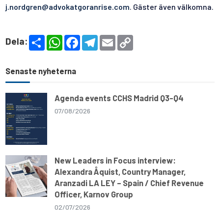
j.nordgren@advokatgoranrise.com
. Gäster även välkomna.
S
W
F
T
E
C
Dela:
h
h
a
e
m
o
a
a
c
l
a
p
r
t
e
e
i
y
e
s
b
g
l
L
Senaste nyheterna
A
o
r
i
p
o
a
n
p
k
m
k
Agenda events CCHS Madrid Q3-Q4
07/08/2026
New Leaders in Focus interview:
Alexandra Åquist, Country Manager,
Aranzadi LA LEY – Spain / Chief Revenue
Officer, Karnov Group
02/07/2026