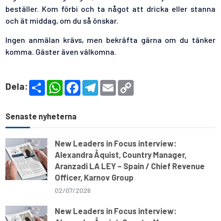
beställer. Kom förbi och ta något att dricka eller stanna
och ät middag, om du så önskar.
Ingen anmälan krävs, men bekräfta gärna om du tänker
komma. Gäster även välkomna.
S
W
F
T
E
C
Dela:
h
h
a
e
m
o
a
a
c
l
a
p
r
t
e
e
i
y
e
s
b
g
l
L
Senaste nyheterna
A
o
r
i
p
o
a
n
p
k
m
k
New Leaders in Focus interview:
Alexandra Åquist, Country Manager,
Aranzadi LA LEY – Spain / Chief Revenue
Officer, Karnov Group
02/07/2026
New Leaders in Focus interview: