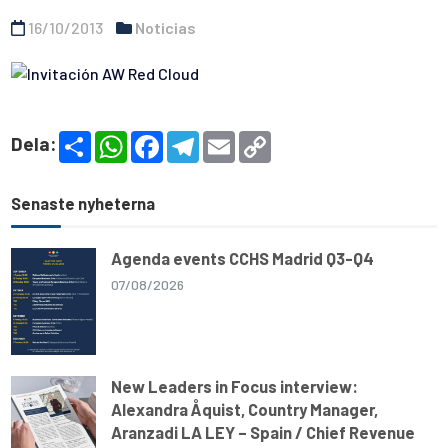
16/10/2013
Noticias
S
W
F
T
E
C
Dela:
h
h
a
e
m
o
a
a
c
l
a
p
r
t
e
e
i
y
e
s
b
g
l
L
Senaste nyheterna
A
o
r
i
p
o
a
n
p
k
m
k
Agenda events CCHS Madrid Q3-Q4
07/08/2026
New Leaders in Focus interview:
Alexandra Åquist, Country Manager,
Aranzadi LA LEY – Spain / Chief Revenue