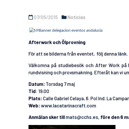
07/05/2015
Noticias
Afterwork och Ölprovning
För att se bilderna från eventet, följ denna
länk.
Välkomna på studiebesök och After Work på Mar
rundvisning och provsmakning. Efteråt kan vi umg
Datum:
Torsdag 7 maj
Tid
: 19.00
Plats:
Calle Gabriel Celaya, 6. Pol Ind. La Camp
Web:
www.lacatarinacraft.com
Anmälan sker till
mats@cchs.es,
före den 6 ma