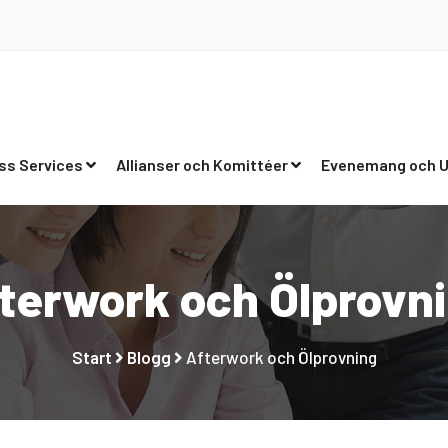
ss Services
Allianser och Komittéer
Evenemang och U
terwork och Ölprovn
Start
Blogg
Afterwork och Ölprovning