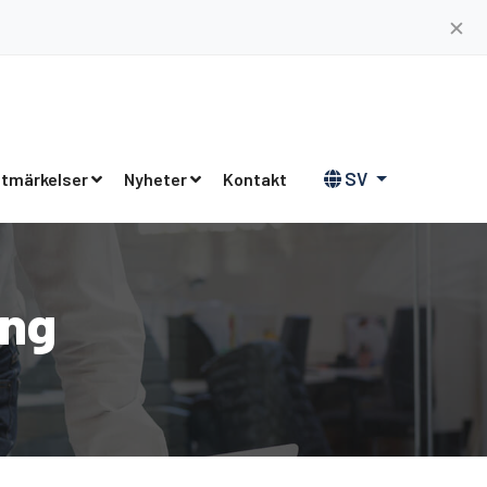
✕
SV
tmärkelser
Nyheter
Kontakt
ing