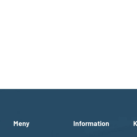
Meny
Information
K