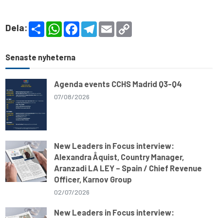
S
W
F
T
E
C
Dela:
h
h
a
e
m
o
a
a
c
l
a
p
r
t
e
e
i
y
e
s
b
g
l
L
Senaste nyheterna
A
o
r
i
p
o
a
n
p
k
m
k
Agenda events CCHS Madrid Q3-Q4
07/08/2026
New Leaders in Focus interview:
Alexandra Åquist, Country Manager,
Aranzadi LA LEY – Spain / Chief Revenue
Officer, Karnov Group
02/07/2026
New Leaders in Focus interview: