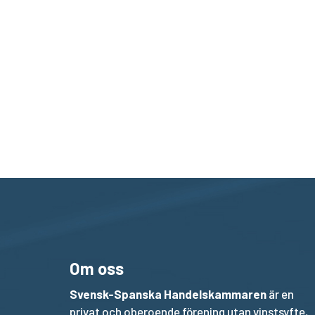
Om oss
Svensk-Spanska Handelskammaren
är en
privat och oberoende förening utan vinstsyfte,