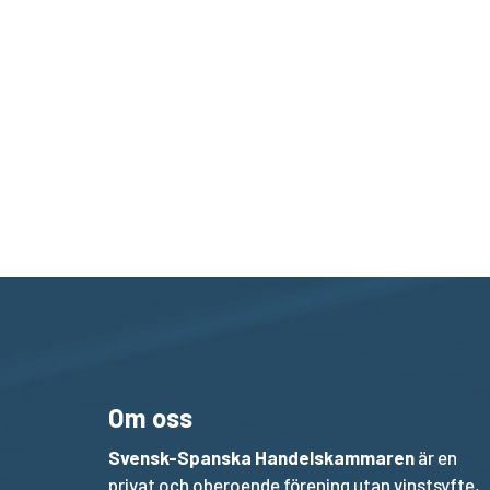
Om oss
Svensk-Spanska Handelskammaren
är en
privat och oberoende förening utan vinstsyfte,