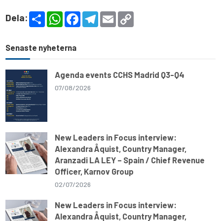
S
W
F
T
E
C
Dela:
h
h
a
e
m
o
a
a
c
l
a
p
r
t
e
e
i
y
e
s
b
g
l
L
Senaste nyheterna
A
o
r
i
p
o
a
n
p
k
m
k
Agenda events CCHS Madrid Q3-Q4
07/08/2026
New Leaders in Focus interview:
Alexandra Åquist, Country Manager,
Aranzadi LA LEY – Spain / Chief Revenue
Officer, Karnov Group
02/07/2026
New Leaders in Focus interview:
Alexandra Åquist, Country Manager,