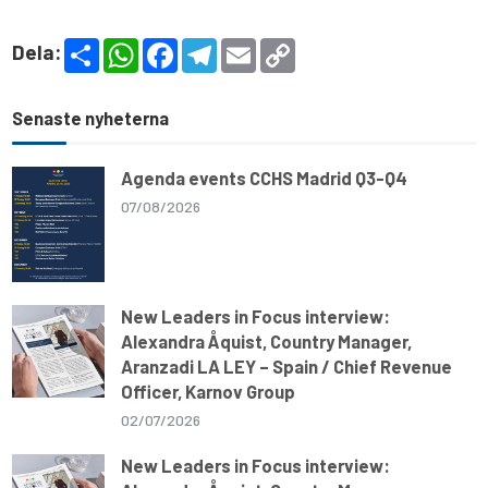
S
W
F
T
E
C
Dela:
h
h
a
e
m
o
a
a
c
l
a
p
r
t
e
e
i
y
e
s
b
g
l
L
Senaste nyheterna
A
o
r
i
p
o
a
n
p
k
m
k
Agenda events CCHS Madrid Q3-Q4
07/08/2026
New Leaders in Focus interview:
Alexandra Åquist, Country Manager,
Aranzadi LA LEY – Spain / Chief Revenue
Officer, Karnov Group
02/07/2026
New Leaders in Focus interview: