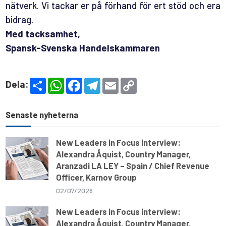
nätverk. Vi tackar er på förhand för ert stöd och era
bidrag.
Med tacksamhet,
Spansk-Svenska Handelskammaren
S
W
F
T
E
C
Dela:
h
h
a
e
m
o
a
a
c
l
a
p
r
t
e
e
i
y
e
s
b
g
l
L
Senaste nyheterna
A
o
r
i
p
o
a
n
p
k
m
k
New Leaders in Focus interview:
Alexandra Åquist, Country Manager,
Aranzadi LA LEY – Spain / Chief Revenue
Officer, Karnov Group
02/07/2026
New Leaders in Focus interview:
Alexandra Åquist, Country Manager,