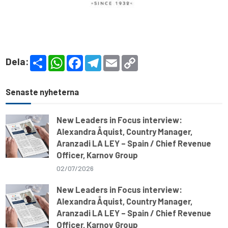
S
W
F
T
E
C
Dela:
h
h
a
e
m
o
a
a
c
l
a
p
r
t
e
e
i
y
e
s
b
g
l
L
Senaste nyheterna
A
o
r
i
p
o
a
n
p
k
m
k
New Leaders in Focus interview:
Alexandra Åquist, Country Manager,
Aranzadi LA LEY – Spain / Chief Revenue
Officer, Karnov Group
02/07/2026
New Leaders in Focus interview:
Alexandra Åquist, Country Manager,
Aranzadi LA LEY – Spain / Chief Revenue
Officer, Karnov Group