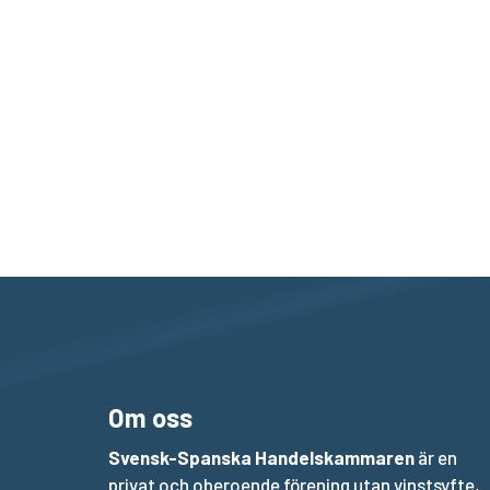
Om oss
Svensk-Spanska Handelskammaren
är en
privat och oberoende förening utan vinstsyfte,