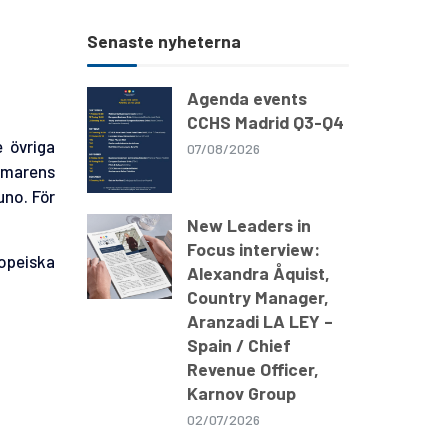
Senaste nyheterna
Agenda events
CCHS Madrid Q3-Q4
 övriga
07/08/2026
mmarens
uno. För
New Leaders in
Focus interview:
opeiska
Alexandra Åquist,
Country Manager,
Aranzadi LA LEY –
Spain / Chief
Revenue Officer,
Karnov Group
02/07/2026