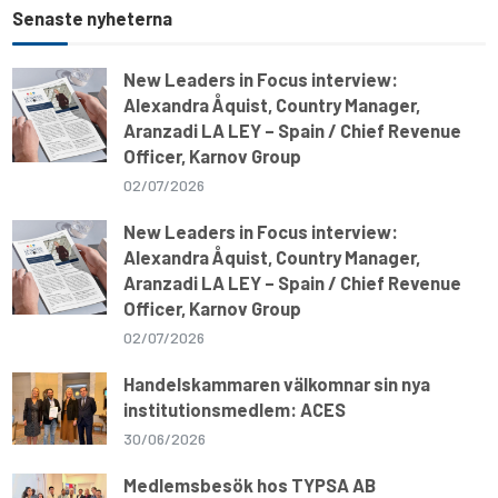
e
s
b
g
l
L
Senaste nyheterna
A
o
r
i
p
o
a
n
p
k
m
k
New Leaders in Focus interview:
Alexandra Åquist, Country Manager,
Aranzadi LA LEY – Spain / Chief Revenue
Officer, Karnov Group
02/07/2026
New Leaders in Focus interview:
Alexandra Åquist, Country Manager,
Aranzadi LA LEY – Spain / Chief Revenue
Officer, Karnov Group
02/07/2026
Handelskammaren välkomnar sin nya
institutionsmedlem: ACES
30/06/2026
Medlemsbesök hos TYPSA AB