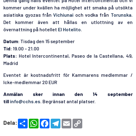
Denna gång hålls eventet på Hotel Intercontinental och vi
kommer under kvällen ha möjlighet att smaka på utsökta
asiatiska gyozas från
Vichiunai
och vodka från
Torunska
.
Det kommer även att hållas en utlottning av en
övernattning på hotellet
El Hotelito
.
Datum
: Tisdag den 15 september
Tid
: 19.00 – 21.00
Plats:
Hotel Intercontinental, Paseo de la Castellana, 49,
Madrid
Eventet är kostnadsfritt för Kammarens medlemmar /
Icke-medlemmar 20 EUR
Anmälan sker innan den 14 september
till
info@cchs.es
. Begränsat antal platser.
S
W
F
T
E
C
Dela:
h
h
a
e
m
o
a
a
c
l
a
p
r
t
e
e
i
y