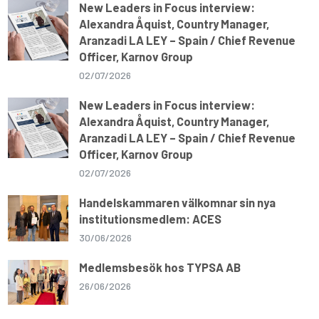
p
k
m
k
New Leaders in Focus interview:
Alexandra Åquist, Country Manager,
Aranzadi LA LEY – Spain / Chief Revenue
Officer, Karnov Group
02/07/2026
New Leaders in Focus interview:
Alexandra Åquist, Country Manager,
Aranzadi LA LEY – Spain / Chief Revenue
Officer, Karnov Group
02/07/2026
Handelskammaren välkomnar sin nya
institutionsmedlem: ACES
30/06/2026
Medlemsbesök hos TYPSA AB
26/06/2026