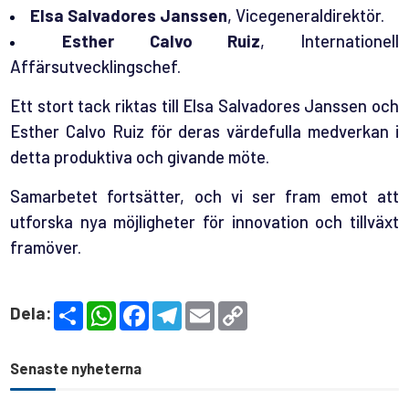
Elsa Salvadores Janssen
, Vicegeneraldirektör.
Esther Calvo Ruiz
, Internationell
Affärsutvecklingschef.
Ett stort tack riktas till Elsa Salvadores Janssen och
Esther Calvo Ruiz för deras värdefulla medverkan i
detta produktiva och givande möte.
Samarbetet fortsätter, och vi ser fram emot att
utforska nya möjligheter för innovation och tillväxt
framöver.
S
W
F
T
E
C
Dela:
h
h
a
e
m
o
a
a
c
l
a
p
r
t
e
e
i
y
e
s
b
g
l
L
Senaste nyheterna
A
o
r
i
p
o
a
n