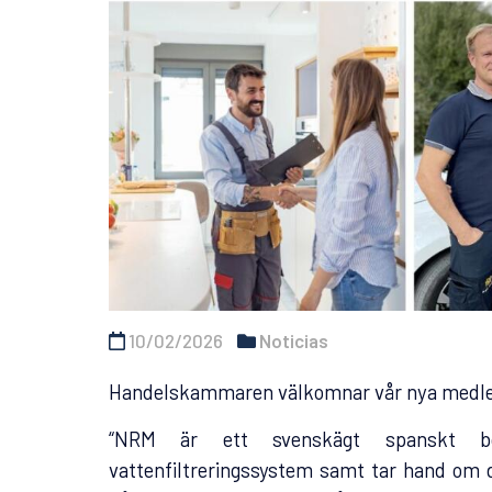
10/02/2026
Noticias
Handelskammaren välkomnar vår nya med
“NRM är ett svenskägt spanskt bost
vattenfiltreringssystem samt
tar hand om d