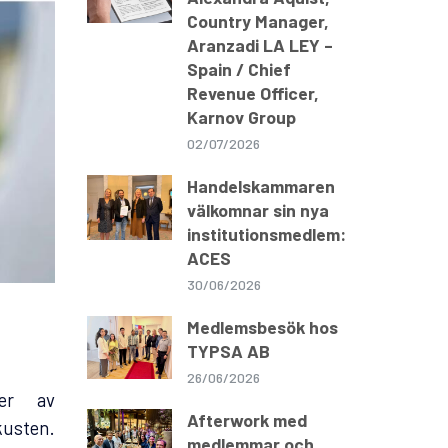
Country Manager,
Aranzadi LA LEY –
Spain / Chief
Revenue Officer,
Karnov Group
02/07/2026
Handelskammaren
välkomnar sin nya
institutionsmedlem:
ACES
30/06/2026
Medlemsbesök hos
TYPSA AB
26/06/2026
ner av
Afterwork med
kusten.
medlemmar och