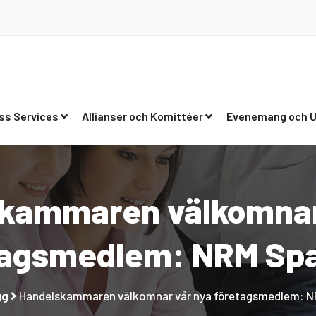
ss Services
Allianser och Komittéer
Evenemang och U
kammaren välkomnar
tagsmedlem: NRM Spa
gg
Handelskammaren välkomnar vår nya företagsmedlem: N