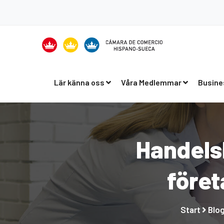
Lär känna oss
Våra Medlemmar
Busine
Handels
före
Start
Blo