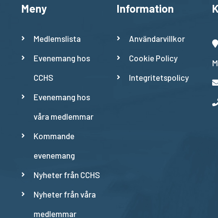
Meny
Information
K
Medlemslista
Användarvillkor
Evenemang hos
Cookie Policy
M
CCHS
Integritetspolicy
Evenemang hos
våra medlemmar
Kommande
evenemang
Nyheter från CCHS
Nyheter från våra
medlemmar