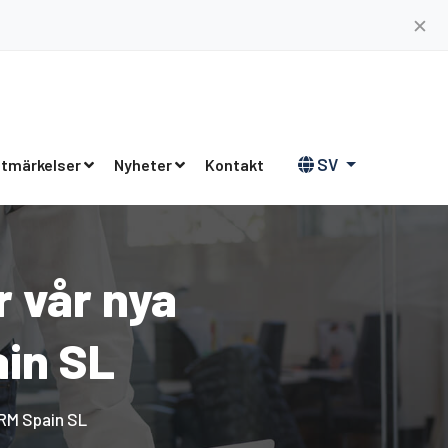
✕
SV
tmärkelser
Nyheter
Kontakt
 vår nya
in SL
RM Spain SL