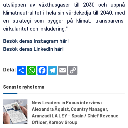
utsläppen av växthusgaser till 2030 och uppnå
klimatneutralitet i hela sin värdekedja till 2040, med
en strategi som bygger på klimat, transparens,
cirkularitet och inkludering."
Besök deras Instagram här!
Besök deras LinkedIn här!
S
W
F
T
E
C
Dela:
h
h
a
e
m
o
a
a
c
l
a
p
r
t
e
e
i
y
e
s
b
g
l
L
Senaste nyheterna
A
o
r
i
p
o
a
n
p
k
m
k
New Leaders in Focus interview:
Alexandra Åquist, Country Manager,
Aranzadi LA LEY – Spain / Chief Revenue
Officer, Karnov Group