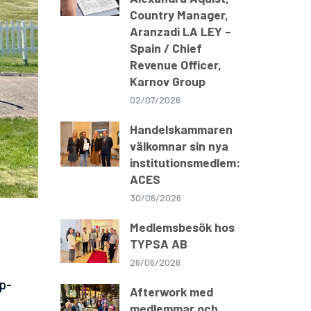
Country Manager,
Aranzadi LA LEY –
Spain / Chief
Revenue Officer,
Karnov Group
02/07/2026
Handelskammaren
välkomnar sin nya
institutionsmedlem:
ACES
30/06/2026
Medlemsbesök hos
TYPSA AB
26/06/2026
up-
Afterwork med
medlemmar och