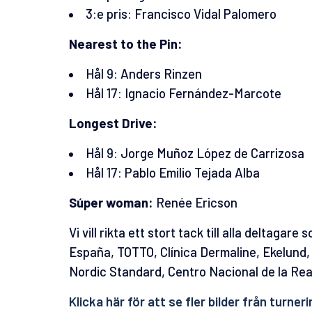
3:e pris: Francisco Vidal Palomero
Nearest to the Pin:
Hål 9: Anders Rinzen
Hål 17: Ignacio Fernández-Marcote
Longest Drive:
Hål 9: Jorge Muñoz López de Carrizosa
Hål 17: Pablo Emilio Tejada Alba
Súper woman:
Renée Ericson
Vi vill rikta ett stort tack till alla deltagar
España
, TOTTO, Clínica Dermaline, Ekelund,
Nordic Standard, Centro Nacional de la Rea
Klicka här för att se fler bilder
från turneri