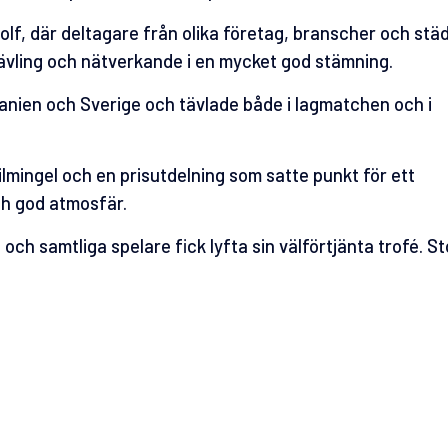
lf, där deltagare från olika företag, branscher och stä
tävling och nätverkande i en mycket god stämning.
anien och Sverige och tävlade både i lagmatchen och i
mingel och en prisutdelning som satte punkt för ett
h god atmosfär.
ch samtliga spelare fick lyfta sin välförtjänta trofé. St