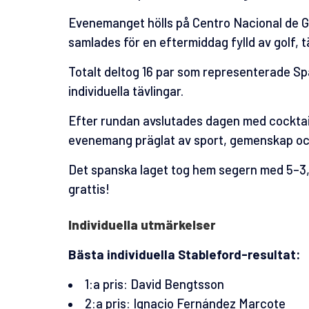
Evenemanget hölls på Centro Nacional de Go
samlades för en eftermiddag fylld av golf, 
Totalt deltog 16 par som representerade Sp
individuella tävlingar.
Efter rundan avslutades dagen med cocktail
evenemang präglat av sport, gemenskap oc
Det spanska laget tog hem segern med 5–3, o
grattis!
Individuella utmärkelser
Bästa individuella Stableford-resultat:
1:a pris: David Bengtsson
2:a pris: Ignacio Fernández Marcote