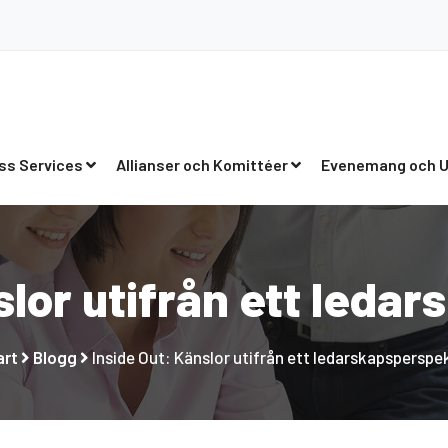
ss Services
Allianser och Komittéer
Evenemang och U
slor utifrån ett leda
art
Blogg
Inside Out: Känslor utifrån ett ledarskapsperspe