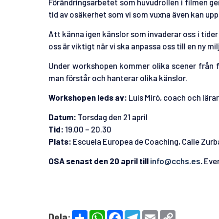
Förändringsarbetet som huvudrollen i filmen geno
tid av osäkerhet som vi som vuxna även kan upple
Att känna igen känslor som invaderar oss i tider a
oss är viktigt när vi ska anpassa oss till en ny 
Under workshopen kommer olika scener från fil
man förstår och hanterar olika känslor.
Workshopen leds av:
Luis Miró, coach och lär
Datum:
Torsdag den 21 april
Tid:
19.00 – 20.30
Plats:
Escuela Europea de Coaching, Calle Zurb
OSA senast den 20 april till
info@cchs.es
.
Even
S
W
F
T
E
C
Dela: