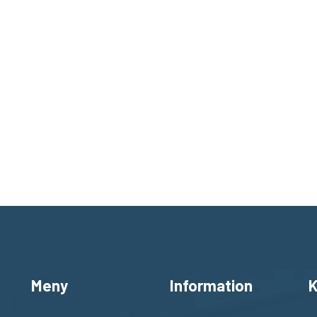
Meny
Information
K