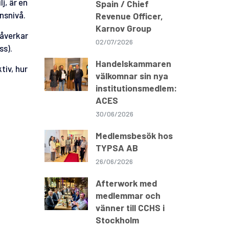
j, är en
Spain / Chief
onsnivå.
Revenue Officer,
Karnov Group
påverkar
02/07/2026
ss).
Handelskammaren
tiv, hur
välkomnar sin nya
institutionsmedlem:
ACES
30/06/2026
Medlemsbesök hos
TYPSA AB
26/06/2026
Afterwork med
medlemmar och
vänner till CCHS i
Stockholm