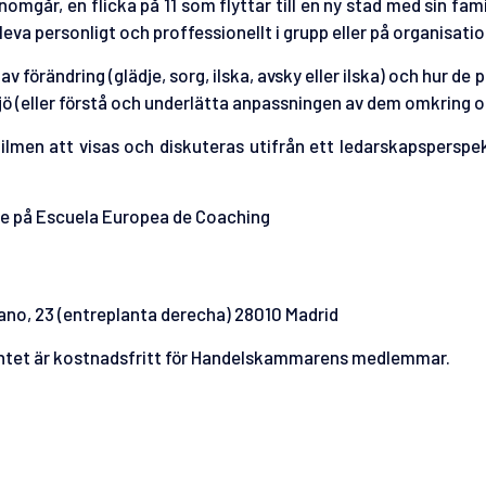
mgår, en flicka på 11 som flyttar till en ny stad med sin famil
va personligt och proffessionellt i grupp eller på organisati
v förändring (glädje, sorg, ilska, avsky eller ilska) och hur de 
miljö (eller förstå och underlätta anpassningen av dem omkring o
men att visas och diskuteras utifrån ett ledarskapsperspek
are på Escuela Europea de Coaching
ano, 23 (entreplanta derecha) 28010 Madrid
tet är kostnadsfritt för Handelskammarens medlemmar.