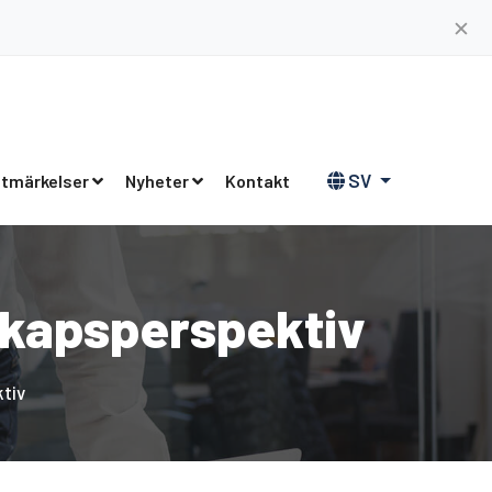
✕
SV
tmärkelser
Nyheter
Kontakt
rskapsperspektiv
ktiv