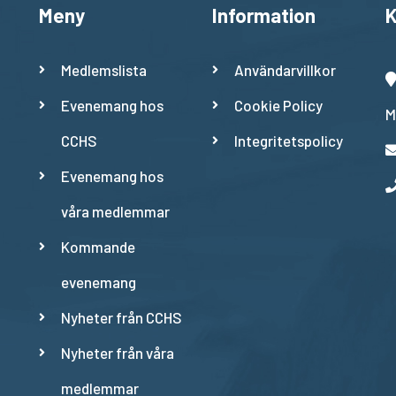
Meny
Information
K
Medlemslista
Användarvillkor
Evenemang hos
Cookie Policy
M
CCHS
Integritetspolicy
Evenemang hos
våra medlemmar
Kommande
evenemang
Nyheter från CCHS
Nyheter från våra
medlemmar