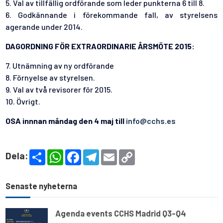
5. Val av tillfällig ordförande som leder punkterna 6 till 8.
6. Godkännande i förekommande fall, av styrelsens
agerande under 2014.
DAGORDNING FÖR EXTRAORDINARIE ÅRSMÖTE 2015:
7. Utnämning av ny ordförande
8. Förnyelse av styrelsen.
9. Val av två revisorer för 2015.
10. Övrigt.
OSA innnan måndag den 4 maj till
info@cchs.es
S
W
F
T
E
C
Dela:
h
h
a
e
m
o
a
a
c
l
a
p
r
t
e
e
i
y
e
s
b
g
l
L
Senaste nyheterna
A
o
r
i
p
o
a
n
p
k
m
k
Agenda events CCHS Madrid Q3-Q4