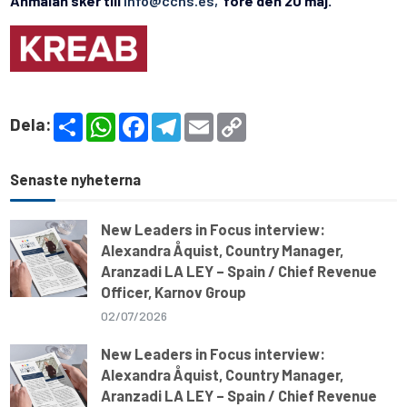
Anmälan sker till
info@cchs.e
s,
före den 20 maj.
S
W
F
T
E
C
Dela:
h
h
a
e
m
o
a
a
c
l
a
p
r
t
e
e
i
y
e
s
b
g
l
L
Senaste nyheterna
A
o
r
i
p
o
a
n
p
k
m
k
New Leaders in Focus interview:
Alexandra Åquist, Country Manager,
Aranzadi LA LEY – Spain / Chief Revenue
Officer, Karnov Group
02/07/2026
New Leaders in Focus interview:
Alexandra Åquist, Country Manager,
Aranzadi LA LEY – Spain / Chief Revenue