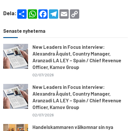
S
W
F
T
E
C
Dela:
h
h
a
e
m
o
a
a
c
l
a
p
r
t
e
e
i
y
e
s
b
g
l
L
Senaste nyheterna
A
o
r
i
p
o
a
n
p
k
m
k
New Leaders in Focus interview:
Alexandra Åquist, Country Manager,
Aranzadi LA LEY – Spain / Chief Revenue
Officer, Karnov Group
02/07/2026
New Leaders in Focus interview:
Alexandra Åquist, Country Manager,
Aranzadi LA LEY – Spain / Chief Revenue
Officer, Karnov Group
02/07/2026
Handelskammaren välkomnar sin nya