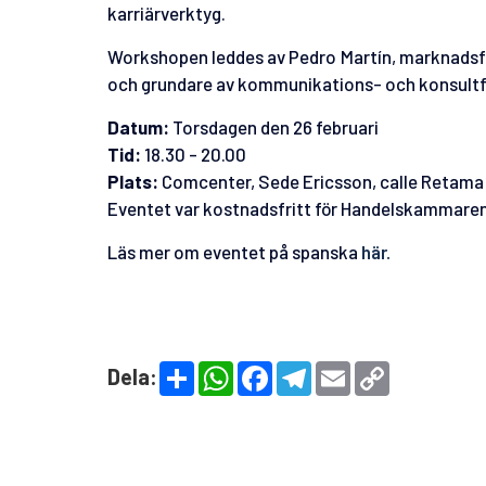
karriärverktyg.
Workshopen leddes av Pedro Martín, marknadsf
och grundare av kommunikations- och konsult
Datum:
Torsdagen den 26 februari
Tid:
18.30 - 20.00
Plats:
Comcenter, Sede Ericsson, calle Retama 
Eventet var kostnadsfritt för Handelskammar
Läs mer om eventet på spanska
här.
S
W
F
T
E
C
Dela:
h
h
a
e
m
o
a
a
c
l
a
p
r
t
e
e
i
y
e
s
b
g
l
L
A
o
r
i
p
o
a
n