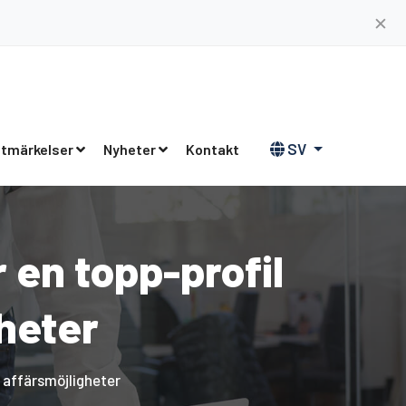
✕
SV
tmärkelser
Nyheter
Kontakt
en topp-profil
gheter
 affärsmöjligheter