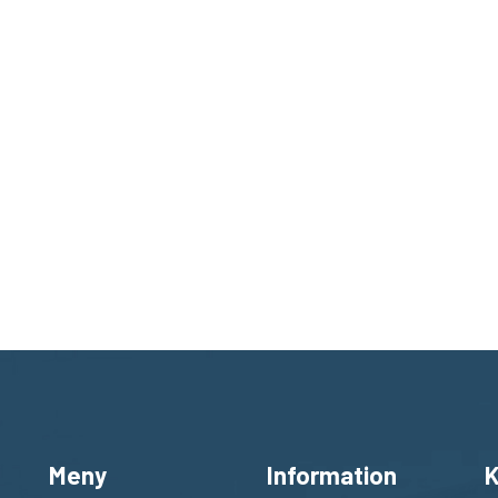
Meny
Information
K