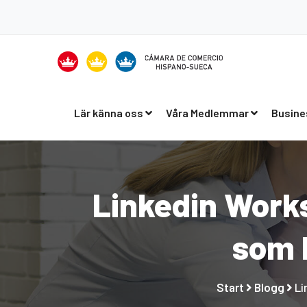
Lär känna oss
Våra Medlemmar
Busine
Linkedin Work
som l
Start
Blogg
Li