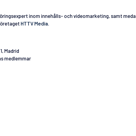
öringsexpert inom innehålls- och videomarketing, samt meda
företaget
HTTV Media.
1, Madrid
ens medlemmar