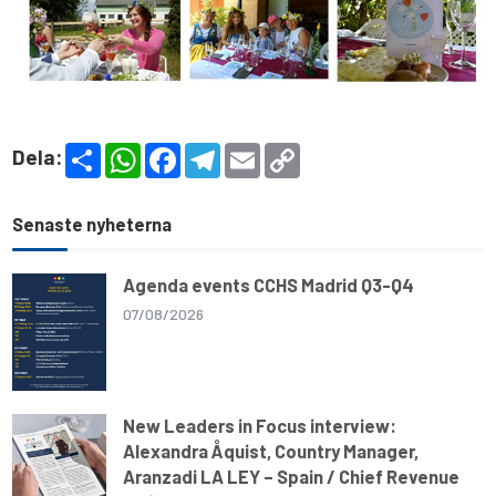
S
W
F
T
E
C
Dela:
h
h
a
e
m
o
a
a
c
l
a
p
r
t
e
e
i
y
e
s
b
g
l
L
Senaste nyheterna
A
o
r
i
p
o
a
n
p
k
m
k
Agenda events CCHS Madrid Q3-Q4
07/08/2026
New Leaders in Focus interview:
Alexandra Åquist, Country Manager,
Aranzadi LA LEY – Spain / Chief Revenue