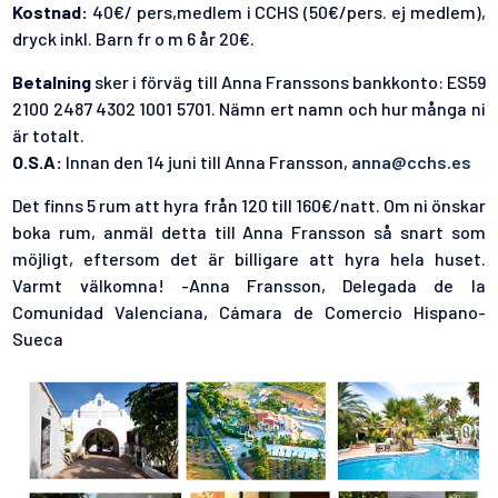
Kostnad:
40€/ pers,medlem i CCHS (50€/pers. ej medlem),
dryck inkl. Barn fr o m 6 år 20€.
Betalning
sker i förväg till Anna Franssons bankkonto: ES59
2100 2487 4302 1001 5701. Nämn ert namn och hur många ni
är totalt.
O.S.A:
Innan den 14 juni till Anna Fransson,
anna@cchs.es
Det finns 5 rum att hyra från 120 till 160€/natt. Om ni önskar
boka rum, anmäl detta till Anna Fransson så snart som
möjligt, eftersom det är billigare att hyra hela huset.
Varmt välkomna! -Anna Fransson, Delegada de la
Comunidad Valenciana, Cámara de Comercio Hispano-
Sueca