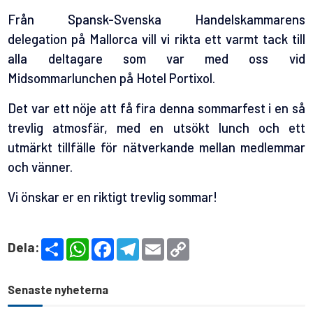
Från Spansk-Svenska Handelskammarens
delegation på Mallorca vill vi rikta ett varmt tack till
alla deltagare som var med oss vid
Midsommarlunchen på Hotel Portixol.
Det var ett nöje att få fira denna sommarfest i en så
trevlig atmosfär, med en utsökt lunch och ett
utmärkt tillfälle för nätverkande mellan medlemmar
och vänner.
Vi önskar er en riktigt trevlig sommar!
S
W
F
T
E
C
Dela:
h
h
a
e
m
o
a
a
c
l
a
p
r
t
e
e
i
y
e
s
b
g
l
L
Senaste nyheterna
A
o
r
i
p
o
a
n