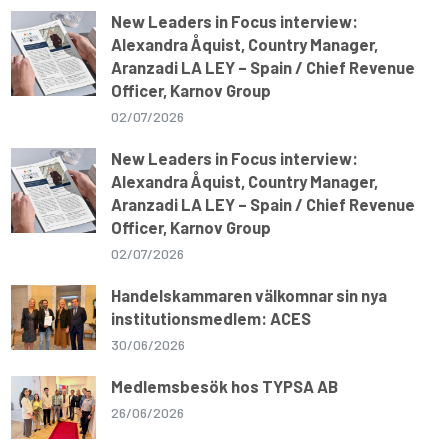
p
k
m
k
New Leaders in Focus interview:
Alexandra Åquist, Country Manager,
Aranzadi LA LEY – Spain / Chief Revenue
Officer, Karnov Group
02/07/2026
New Leaders in Focus interview:
Alexandra Åquist, Country Manager,
Aranzadi LA LEY – Spain / Chief Revenue
Officer, Karnov Group
02/07/2026
Handelskammaren välkomnar sin nya
institutionsmedlem: ACES
30/06/2026
Medlemsbesök hos TYPSA AB
26/06/2026