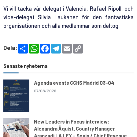
Vi vill tacka vår delegat i Valencia, Rafael Ripoll, och
vice-delegat Silvia Laukanen för den fantastiska
organisationen och alla medlemmar som deltog.
S
W
F
T
E
C
Dela:
h
h
a
e
m
o
a
a
c
l
a
p
r
t
e
e
i
y
e
s
b
g
l
L
Senaste nyheterna
A
o
r
i
p
o
a
n
p
k
m
k
Agenda events CCHS Madrid Q3-Q4
07/08/2026
New Leaders in Focus interview:
Alexandra Åquist, Country Manager,
Aranzadi LA LEY – Spain / Chief Revenue