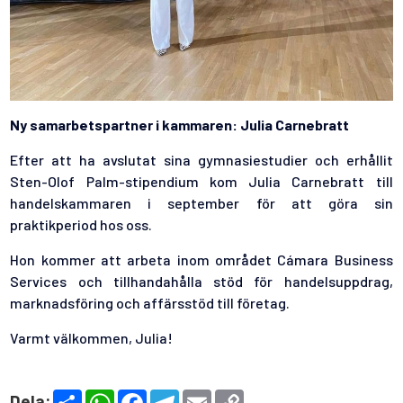
Ny samarbetspartner i kammaren: Julia Carnebratt
Efter att ha avslutat sina gymnasiestudier och erhållit
Sten-Olof Palm-stipendium kom Julia Carnebratt till
handelskammaren i september för att göra sin
praktikperiod hos oss.
Hon kommer att arbeta inom området Cámara Business
Services och tillhandahålla stöd för handelsuppdrag,
marknadsföring och affärsstöd till företag.
Varmt välkommen, Julia!
S
W
F
T
E
C
Dela: