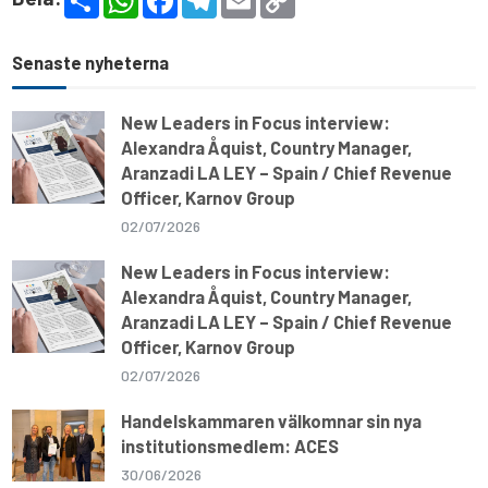
h
h
a
e
m
o
a
a
c
l
a
p
r
t
e
e
i
y
e
s
b
g
l
L
Senaste nyheterna
A
o
r
i
p
o
a
n
p
k
m
k
New Leaders in Focus interview:
Alexandra Åquist, Country Manager,
Aranzadi LA LEY – Spain / Chief Revenue
Officer, Karnov Group
02/07/2026
New Leaders in Focus interview:
Alexandra Åquist, Country Manager,
Aranzadi LA LEY – Spain / Chief Revenue
Officer, Karnov Group
02/07/2026
Handelskammaren välkomnar sin nya
institutionsmedlem: ACES
30/06/2026