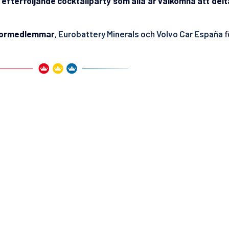
tt efterföljande cocktailparty som alla är välkomna att delt
ormedlemmar
,
Eurobattery Minerals
och
Volvo Car España
f