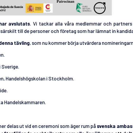
har avslutats
. Vi tackar alla våra medlemmar och partners
 särskilt till de personer och företag som har lämnat in kandid
enna tävling
, som nu kommer börja utvärdera nomineringar
en.
 Sverige.
en, Handelshögskolan i Stockholm.
ide.
ska Handelskammaren.
mer delas ut vid en ceremoni som äger rum på
svenska ambas