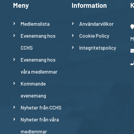
Meny
Information
K
Medlemslista
Användarvillkor
Evenemang hos
Cookie Policy
M
CCHS
Integritetspolicy
Evenemang hos
våra medlemmar
Kommande
evenemang
Nyheter från CCHS
Nyheter från våra
medlemmar