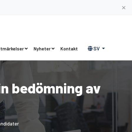
✕
SV
tmärkelser
Nyheter
Kontakt
sin bedömning av
andidater