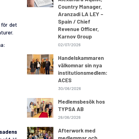
Country Manager,
Aranzadi LA LEY –
Spain / Chief
 för det
Revenue Officer,
aturer.
Karnov Group
na:
02/07/2026
Handelskammaren
välkomnar sin nya
institutionsmedlem:
ACES
30/06/2026
Medlemsbesök hos
TYPSA AB
26/06/2026
Afterwork med
sadens
medlemmar och