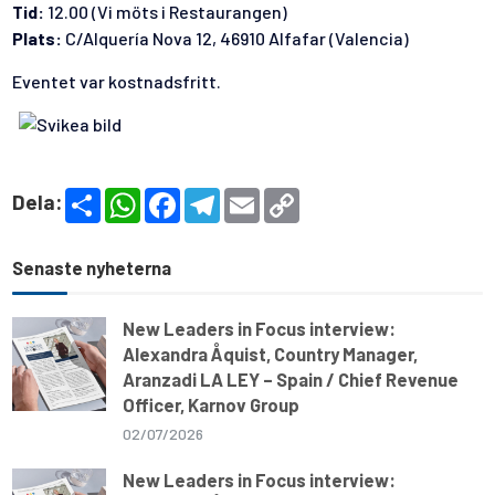
Tid:
12.00 (Vi möts i Restaurangen)
Plats:
C/Alquería Nova 12, 46910 Alfafar (Valencia)
Eventet var kostnadsfritt.
S
W
F
T
E
C
Dela:
h
h
a
e
m
o
a
a
c
l
a
p
r
t
e
e
i
y
e
s
b
g
l
L
Senaste nyheterna
A
o
r
i
p
o
a
n
p
k
m
k
New Leaders in Focus interview:
Alexandra Åquist, Country Manager,
Aranzadi LA LEY – Spain / Chief Revenue
Officer, Karnov Group
02/07/2026
New Leaders in Focus interview: