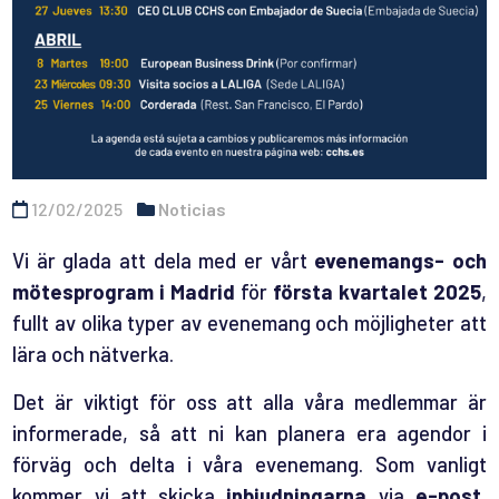
12/02/2025
Noticias
Vi är glada att dela med er vårt
evenemangs- och
mötesprogram i Madrid
för
första kvartalet 2025
,
fullt av olika typer av evenemang och möjligheter att
lära och nätverka.
Det är viktigt för oss att alla våra medlemmar är
informerade, så att ni kan planera era agendor i
förväg och delta i våra evenemang. Som vanligt
kommer vi att skicka
inbjudningarna
via
e-post
,