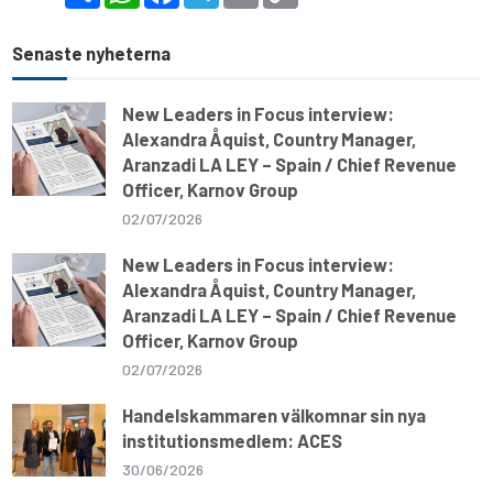
a
a
c
l
a
p
r
t
e
e
i
y
e
s
b
g
l
L
Senaste nyheterna
A
o
r
i
p
o
a
n
p
k
m
k
New Leaders in Focus interview:
Alexandra Åquist, Country Manager,
Aranzadi LA LEY – Spain / Chief Revenue
Officer, Karnov Group
02/07/2026
New Leaders in Focus interview:
Alexandra Åquist, Country Manager,
Aranzadi LA LEY – Spain / Chief Revenue
Officer, Karnov Group
02/07/2026
Handelskammaren välkomnar sin nya
institutionsmedlem: ACES
30/06/2026