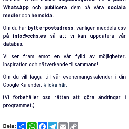
WhatsApp
och
publicera
dem på våra
sociala
medier
och
hemsida.
Om du har
bytt e-postadress,
vänligen meddela oss
på
info@cchs.es
så att vi kan uppdatera vår
databas.
Vi ser fram emot en vår fylld av möjligheter,
inspiration och nätverkande tillsammans!
Om du vill lägga till vår evenemangskalender i din
Google Kalender,
klicka här.
(Vi förbehåller oss rätten att göra ändringar i
programmet.)
S
W
F
T
E
C
Dela:
h
h
a
e
m
o