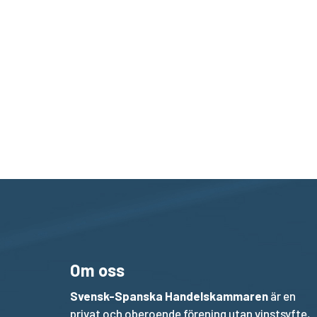
Om oss
Svensk-Spanska Handelskammaren
är en
privat och oberoende förening utan vinstsyfte,