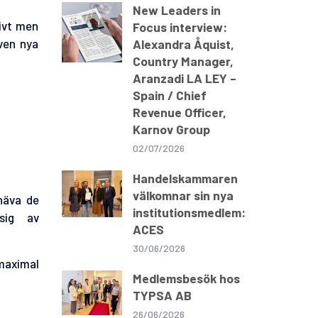
New Leaders in
tivt men
Focus interview:
ven nya
Alexandra Åquist,
Country Manager,
Aranzadi LA LEY –
Spain / Chief
Revenue Officer,
Karnov Group
02/07/2026
Handelskammaren
välkomnar sin nya
mhäva de
institutionsmedlem:
sig av
ACES
30/06/2026
 maximal
Medlemsbesök hos
TYPSA AB
26/06/2026