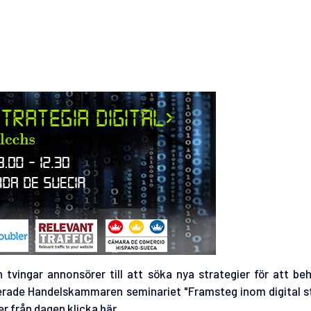
vingar annonsörer till att söka nya strategier för att beh
erade Handelskammaren seminariet "Framsteg inom digital st
er från dagen klicka
här.