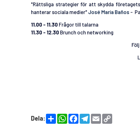
"Rättsliga strategier för att skydda företaget
hanterar sociala medier"
José María Baños
- Pa
11.00 - 11.30
Frågor till talarna
11.30 - 12.30
Brunch och networking
Följ
L
S
W
F
T
E
C
Dela:
h
h
a
e
m
o
a
a
c
l
a
p
r
t
e
e
i
y
e
s
b
g
l
L