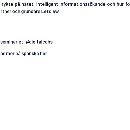
s rykte på nätet. Intelligent informationssökande och hur f
rtner och grundare
Letslaw
 seminariet: #digitalcchs
äs mer på spanska
här