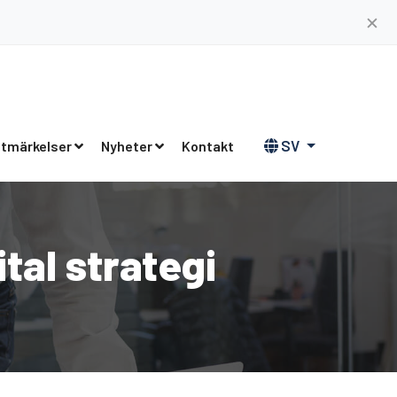
✕
SV
tmärkelser
Nyheter
Kontakt
al strategi