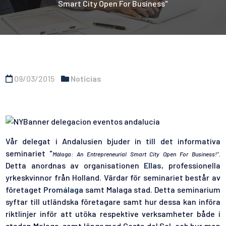
Smart City Open For Business"
09/03/2015
Noticias
Vår delegat i Andalusien bjuder in till det informativa
seminariet "
Málaga: An Entrepreneurial Smart City Open For Business!".
Detta anordnas av organisationen
Ellas
, professionella
yrkeskvinnor från Holland. Värdar för seminariet består av
företaget
Promálaga
samt Malaga stad. Detta seminarium
syftar till utländska företagare samt hur dessa kan införa
riktlinjer inför att utöka respektive verksamheter både i
staden Malaga, samt längs med Costa del Sol, och hur man