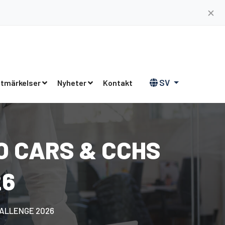
✕
SV
tmärkelser
Nyheter
Kontakt
VO CARS & CCHS
26
CHALLENGE 2026