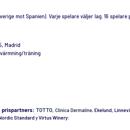
verige mot Spanien). Varje spelare väljer lag. 16 spelare 
5, Madrid
ppvärmning/träning
a prispartners:
TOTTO
,
Clínica Dermaline,
Ekelund, Linnev
Nordic Standard
y
Virtus Winery
: