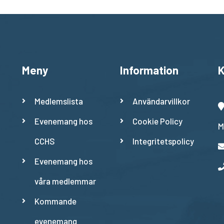
Meny
Information
K
Medlemslista
Användarvillkor
Evenemang hos
Cookie Policy
M
CCHS
Integritetspolicy
Evenemang hos
våra medlemmar
Kommande
evenemang