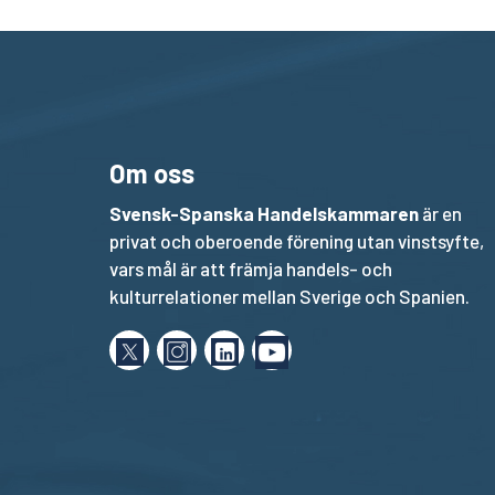
e
s
b
g
l
L
A
o
r
i
p
o
a
n
p
k
m
k
Om oss
Svensk-Spanska Handelskammaren
är en
privat och oberoende förening utan vinstsyfte,
vars mål är att främja handels- och
kulturrelationer mellan Sverige och Spanien.