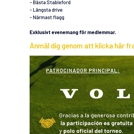
- Bästa Stableford
- Längsta drive
- Närmast flagg
Exklusivt evenemang för medlemmar.
Anmäl dig genom att klicka här fra