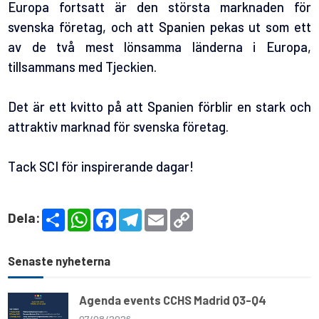
Europa fortsatt är den största marknaden för
svenska företag, och att Spanien pekas ut som ett
av de två mest lönsamma länderna i Europa,
tillsammans med Tjeckien.
Det är ett kvitto på att Spanien förblir en stark och
attraktiv marknad för svenska företag.
Tack SCI för inspirerande dagar!
S
W
F
T
E
C
Dela:
h
h
a
e
m
o
a
a
c
l
a
p
r
t
e
e
i
y
e
s
b
g
l
L
Senaste nyheterna
A
o
r
i
p
o
a
n
p
k
m
k
Agenda events CCHS Madrid Q3-Q4
07/08/2026