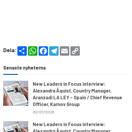
S
W
F
T
E
C
Dela:
h
h
a
e
m
o
a
a
c
l
a
p
r
t
e
e
i
y
e
s
b
g
l
L
Senaste nyheterna
A
o
r
i
p
o
a
n
p
k
m
k
New Leaders in Focus interview:
Alexandra Åquist, Country Manager,
Aranzadi LA LEY – Spain / Chief Revenue
Officer, Karnov Group
02/07/2026
New Leaders in Focus interview:
Alexandra Åquist, Country Manager,