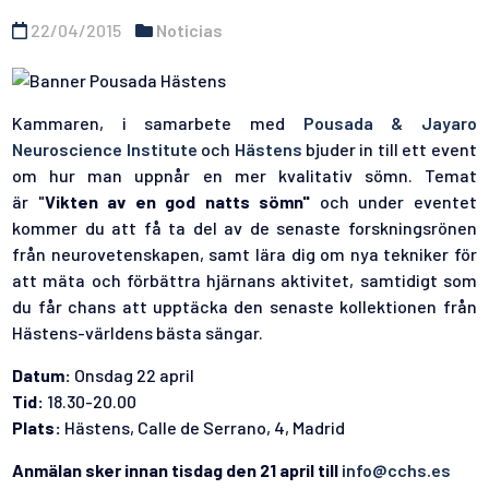
22/04/2015
Noticias
Kammaren, i samarbete med
Pousada & Jayaro
Neuroscience Institute
och
Hästens
bjuder in till ett event
om hur man uppnår en mer kvalitativ sömn. Temat
är "
Vikten av en god natts sömn"
och under eventet
kommer du att få ta del av de senaste forskningsrönen
från neurovetenskapen, samt lära dig om nya tekniker för
att mäta och förbättra hjärnans aktivitet, samtidigt som
du får chans att upptäcka den senaste kollektionen från
Hästens-världens bästa sängar.
Datum:
Onsdag 22 april
Tid:
18.30-20.00
Plats:
Hästens, Calle de Serrano, 4, Madrid
Anmälan sker innan tisdag den 21 april till
info@cchs.es