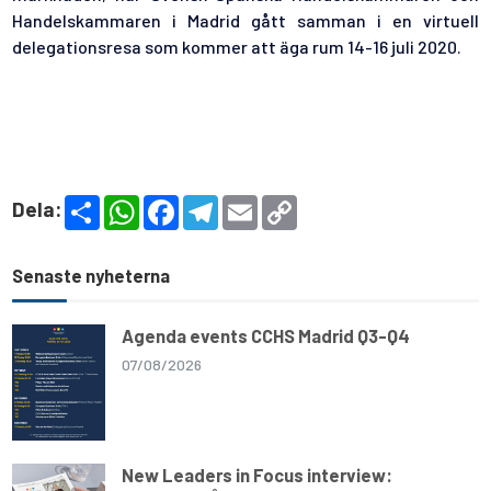
Handelskammaren i Madrid gått samman i en virtuell
delegationsresa som kommer att äga rum 14-16 juli 2020.
S
W
F
T
E
C
Dela:
h
h
a
e
m
o
a
a
c
l
a
p
r
t
e
e
i
y
e
s
b
g
l
L
Senaste nyheterna
A
o
r
i
p
o
a
n
p
k
m
k
Agenda events CCHS Madrid Q3-Q4
07/08/2026
New Leaders in Focus interview: