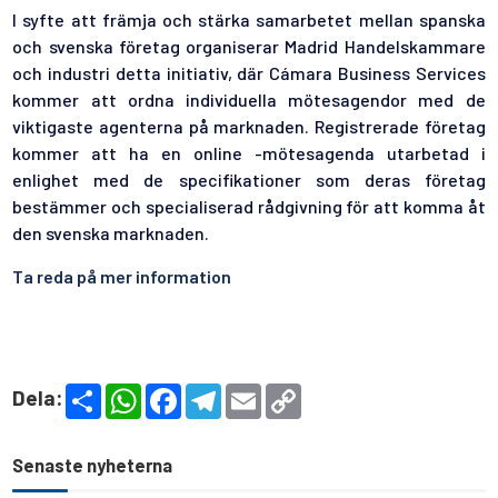
I syfte att främja och stärka samarbetet mellan spanska
och svenska företag organiserar Madrid Handelskammare
och industri detta initiativ, där Cámara Business Services
kommer att ordna individuella mötesagendor med de
viktigaste agenterna på marknaden. Registrerade företag
kommer att ha en online -mötesagenda utarbetad i
enlighet med de specifikationer som deras företag
bestämmer och specialiserad rådgivning för att komma åt
den svenska marknaden.
Ta reda på mer information
S
W
F
T
E
C
Dela:
h
h
a
e
m
o
a
a
c
l
a
p
r
t
e
e
i
y
e
s
b
g
l
L
Senaste nyheterna
A
o
r
i