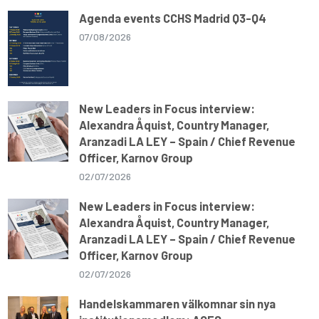
p
o
a
n
p
k
m
k
Agenda events CCHS Madrid Q3-Q4
07/08/2026
New Leaders in Focus interview:
Alexandra Åquist, Country Manager,
Aranzadi LA LEY – Spain / Chief Revenue
Officer, Karnov Group
02/07/2026
New Leaders in Focus interview:
Alexandra Åquist, Country Manager,
Aranzadi LA LEY – Spain / Chief Revenue
Officer, Karnov Group
02/07/2026
Handelskammaren välkomnar sin nya