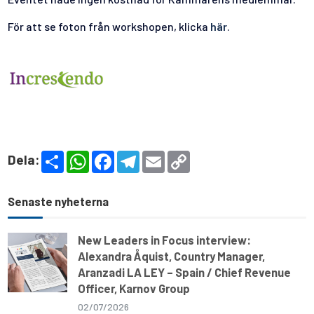
För att se foton från workshopen, klicka
här
.
S
W
F
T
E
C
Dela:
h
h
a
e
m
o
a
a
c
l
a
p
r
t
e
e
i
y
e
s
b
g
l
L
Senaste nyheterna
A
o
r
i
p
o
a
n
p
k
m
k
New Leaders in Focus interview:
Alexandra Åquist, Country Manager,
Aranzadi LA LEY – Spain / Chief Revenue
Officer, Karnov Group
02/07/2026