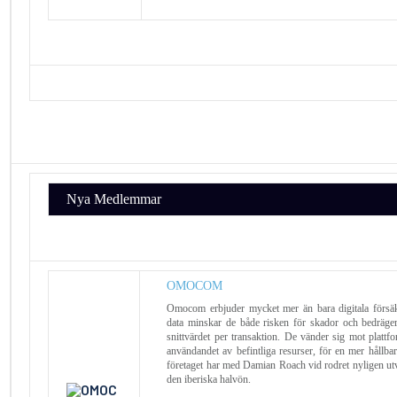
Nya Medlemmar
OMOCOM
Omocom erbjuder mycket mer än bara digitala försäk
data minskar de både risken för skador och bedräge
snittvärdet per transaktion. De vänder sig mot plattfo
användandet av befintliga resurser, för en mer hållba
företaget har med Damian Roach vid rodret nyligen utvi
den iberiska halvön.