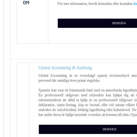
För mer information, besök hemsidan eller kontakta
da
HEMSIDA
Global Accounting & Auditing
Global Accounting är en svenskägd spansk revisionsbyrå med
personal där samtliga även pratar engelska.
Spanien kan vara ett främmande land med en annorlunda lagstiftning
En professionell rådgivare med erfarenhet kan hjälpa dig att
rekommenderar att alltid ta hjälp av en professionell rådgivare när
deklaration, starta företag, köp av bostad, eller vid nästan vilken
undviker du missförstånd, felaktig lagtolkning eller kulturkrock. De
har under dessa år hjälpt tusentals svenskar att komma till rätta i Spa
HEMSIDA