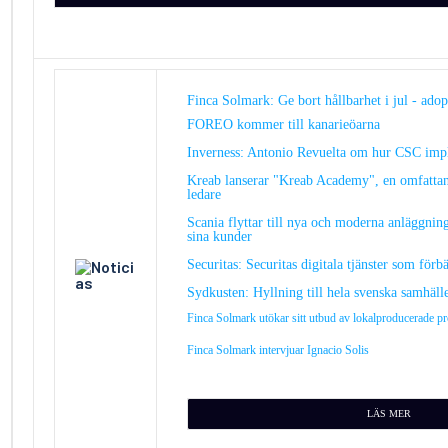
Finca Solmark: Ge bort hållbarhet i jul - adopt
FOREO kommer till kanarieöarna
Inverness: Antonio Revuelta om hur CSC imp
Kreab lanserar "Kreab Academy", en omfattand
ledare
Scania flyttar till nya och moderna anläggnin
sina kunder
Securitas: Securitas digitala tjänster som förb
Sydkusten: Hyllning till hela svenska samhäll
Finca Solmark utökar sitt utbud av lokalproducerade
Finca Solmark intervjuar Ignacio Solis
L
ÄS MER