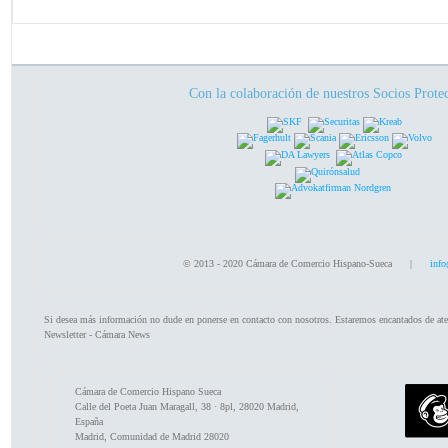
Con la colaboración de nuestros Socios Prote
© 2013 - 2020 Cámara de Comercio Hispano-Sueca |
info
Si desea más información no dude en ponerse en contacto con nosotros. Estaremos encantados de ate
Newsletter - Cámara News
Cámara de Comercio Hispano Sueca
Calle del Poeta Juan Maragall, 38 · 8pl, 28020 Madrid,
España
Madrid
,
Comunidad de Madrid
28020