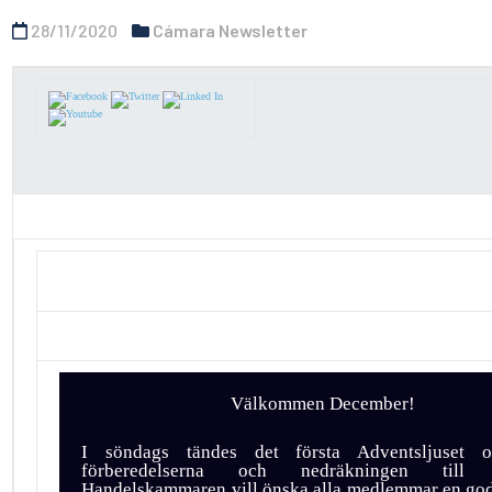
28/11/2020
Cámara Newsletter
Välkommen December!
I söndags tändes det första Adventsljuset 
förberedelserna och nedräkningen till ju
Handelskammaren vill önska alla medlemmar en god j