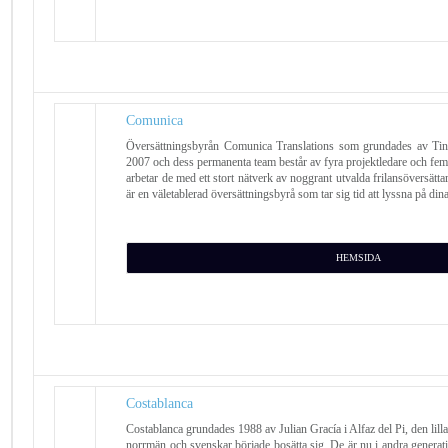
Comunica
Översättningsbyrån Comunica Translations som grundades av Tina
2007 och dess permanenta team består av fyra projektledare och fem
arbetar de med ett stort nätverk av noggrant utvalda frilansöversätt
är en väletablerad översättningsbyrå som tar sig tid att lyssna på din
HEMSIDA
Costablanca
Costablanca grundades 1988 av Julian Gracía i Alfaz del Pi, den lilla
norrmän och svenskar började bosätta sig. De är nu i andra generati