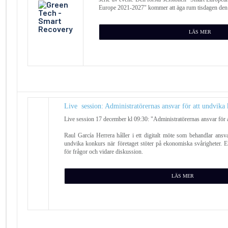
Europe 2021-2027" kommer att äga rum tisdagen den 1
LÄS MER
Live session: Administratörernas ansvar för att undvika
Live session 17 december kl 09:30: "Administratörernas ansvar för 
Raul García Herrera håller i ett digitalt möte som behandlar ansvar
undvika konkurs när företaget stöter på ekonomiska svårigheter. E
för frågor och vidare diskussion.
LÄS MER