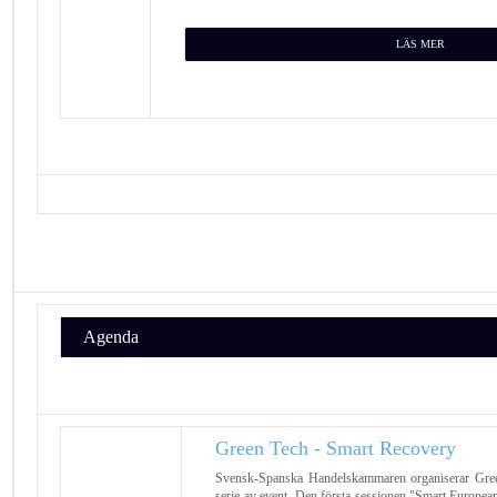
LÄS MER
Agenda
Green Tech - Smart Recovery
Svensk-Spanska Handelskammaren organiserar Gree
serie av event. Den första sessionen "Smart Europea