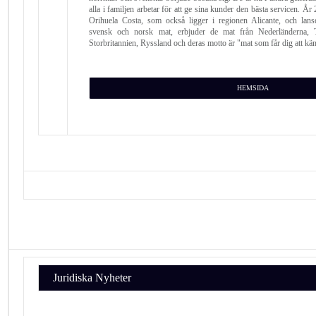
alla i familjen arbetar för att ge sina kunder den bästa servicen. Å
Orihuela Costa, som också ligger i regionen Alicante, och lans
svensk och norsk mat, erbjuder de mat från Nederländerna, 
Storbritannien, Ryssland och deras motto är "mat som får dig att 
HEMSIDA
Juridiska Nyheter