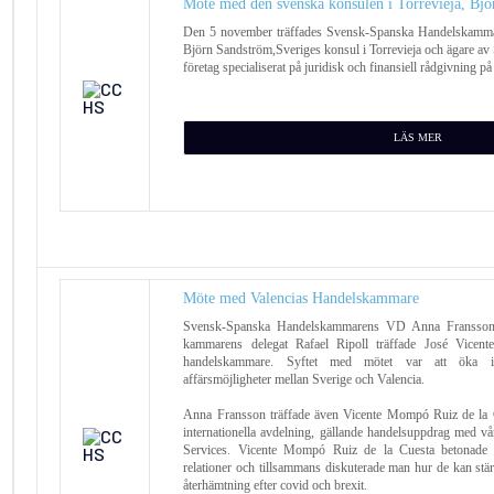
Möte med den svenska konsulen i Torrevieja, Bj
Den 5 november träffades Svensk-Spanska Handelskamm
Björn Sandström,Sveriges konsul i Torrevieja och ägare av
företag specialiserat på juridisk och finansiell rådgivning p
LÄS MER
Möte med Valencias Handelskammare
Svensk-Spanska Handelskammarens VD Anna Fransson,
kammarens delegat Rafael Ripoll träffade José Vicen
handelskammare. Syftet med mötet var att öka inst
affärsmöjligheter mellan Sverige och Valencia.
Anna Fransson träffade även Vicente Mompó Ruiz de la Cu
internationella avdelning, gällande handelsuppdrag med v
Services. Vicente Mompó Ruiz de la Cuesta betonade 
relationer och tillsammans diskuterade man hur de kan stä
återhämtning efter covid och brexit.