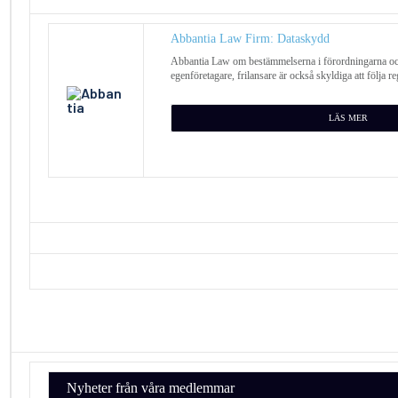
Abbantia Law Firm: Dataskydd
Abbantia Law om bestämmelserna i förordningarna o
egenföretagare, frilansare är också skyldiga att följa re
LÄS MER
Nyheter från våra medlemmar