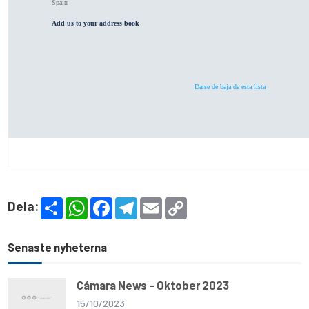
Spain
Add us to your address book
Darse de baja de esta lista
S
W
F
T
E
C
Dela:
h
h
a
e
m
o
a
a
c
l
a
p
r
t
e
e
i
y
e
s
b
g
l
L
Senaste nyheterna
A
o
r
i
p
o
a
n
p
k
m
k
Cámara News - Oktober 2023
15/10/2023